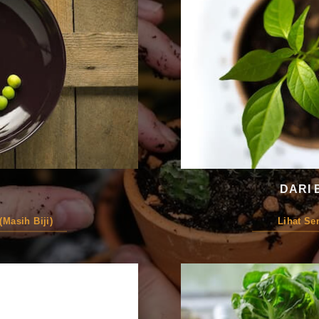
DARI 
Masih Biji)
Lihat S