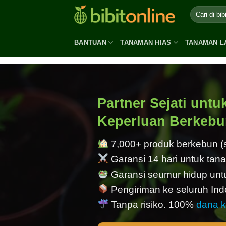
Skip
to
content
BANTUAN
TANAMAN HIAS
TANAMAN L
Partner Sejati untu
Keperluan Berkeb
7,000+ produk berkebun 
Garansi 14 hari untuk tan
Garansi seumur hidup untu
Pengiriman ke seluruh Ind
Tanpa risiko. 100%
dana k