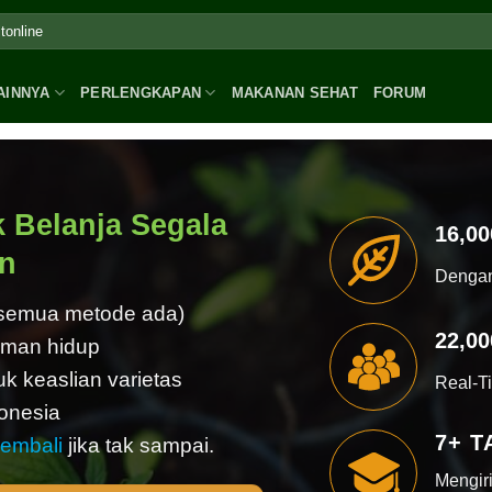
AINNYA
PERLENGKAPAN
MAKANAN SEHAT
FORUM
k Belanja Segala
16,0
un
Dengan
(semua metode ada)
22,0
aman hidup
k keaslian varietas
Real-T
onesia
7+ 
embali
jika tak sampai.
Mengir