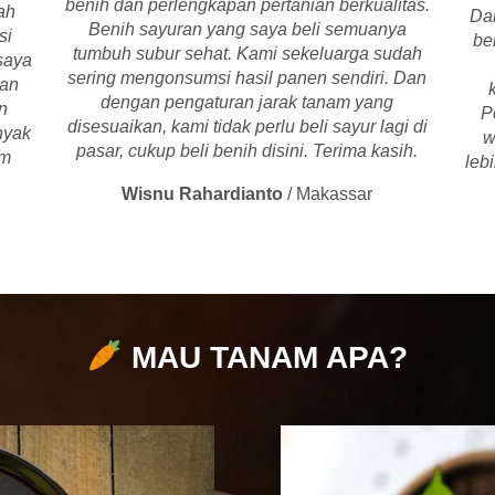
benih dan perlengkapan pertanian berkualitas.
ah
Dar
Benih sayuran yang saya beli semuanya
si
be
tumbuh subur sehat. Kami sekeluarga sudah
saya
sering mengonsumsi hasil panen sendiri. Dan
gan
dengan pengaturan jarak tanam yang
n
P
disesuaikan, kami tidak perlu beli sayur lagi di
nyak
w
pasar, cukup beli benih disini. Terima kasih.
am
leb
Wisnu Rahardianto
/
Makassar
MAU TANAM APA?