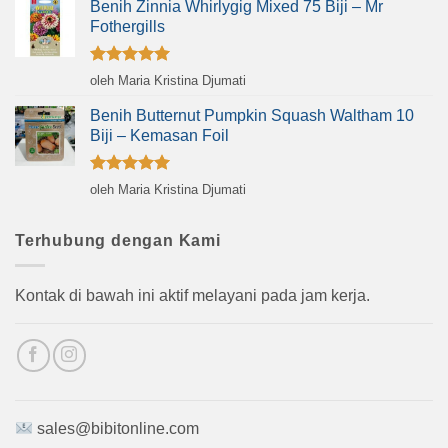
Benih Zinnia Whirlygig Mixed 75 Biji – Mr
Fothergills
Dinilai
5
oleh Maria Kristina Djumati
dari 5
Benih Butternut Pumpkin Squash Waltham 10
Biji – Kemasan Foil
Dinilai
5
oleh Maria Kristina Djumati
dari 5
Terhubung dengan Kami
Kontak di bawah ini aktif melayani pada jam kerja.
sales@bibitonline.com