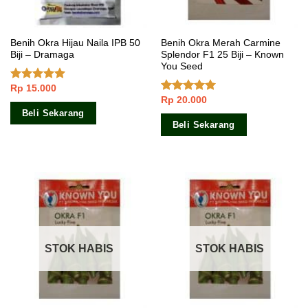
Benih Okra Hijau Naila IPB 50
Benih Okra Merah Carmine
Biji – Dramaga
Splendor F1 25 Biji – Known
You Seed
Rp
15.000
Dinilai
4.83
dari 5
Rp
20.000
Dinilai
5.00
dari 5
Beli Sekarang
Beli Sekarang
STOK HABIS
STOK HABIS