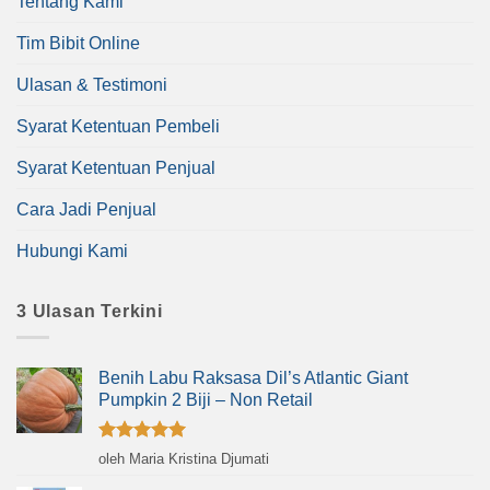
Tentang Kami
Tim Bibit Online
Ulasan & Testimoni
Syarat Ketentuan Pembeli
Syarat Ketentuan Penjual
Cara Jadi Penjual
Hubungi Kami
3 Ulasan Terkini
Benih Labu Raksasa Dil’s Atlantic Giant
Pumpkin 2 Biji – Non Retail
Dinilai
5
oleh Maria Kristina Djumati
dari 5