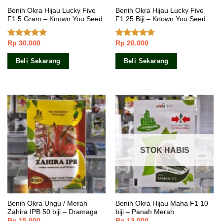
Benih Okra Hijau Lucky Five
Benih Okra Hijau Lucky Five
F1 5 Gram – Known You Seed
F1 25 Biji – Known You Seed
Rp
30.000
Rp
20.000
Dinilai
5.00
Dinilai
dari 5
4.50
dari 5
Beli Sekarang
Beli Sekarang
STOK HABIS
Benih Okra Ungu / Merah
Benih Okra Hijau Maha F1 10
Zahira IPB 50 biji – Dramaga
biji – Panah Merah
Rp
15.000
Rp
13.000