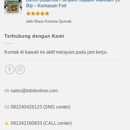
Biji – Kemasan Foil
Dinilai
5
oleh Maria Kristina Djumati
dari 5
Terhubung dengan Kami
Kontak di bawah ini aktif melayani pada jam kerja.
sales@bibitonline.com
082240426123 (SMS center)
081342160833 (CALL center)