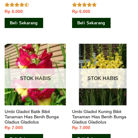
Rp
6.000
Rp
6.000
Dinilai
Dinilai
4.80
4.16
dari
dari 5
5
Beli Sekarang
Beli Sekarang
STOK HABIS
STOK HABIS
Umbi Gladiol Batik Bibit
Umbi Gladiol Kuning Bibit
Tanaman Hias Benih Bunga
Tanaman Hias Benih Bunga
Gladius Gladiolus
Gladius Gladiolus
Rp
7.000
Rp
7.000