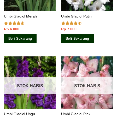
Umbi Gladiol Merah
Umbi Gladiol Putih
Rp
6.000
Rp
7.000
Dinilai
Dinilai
4.16
dari
4.23
dari
5
5
Beli Sekarang
Beli Sekarang
STOK HABIS
STOK HABIS
Umbi Gladiol Ungu
Umbi Gladiol Pink