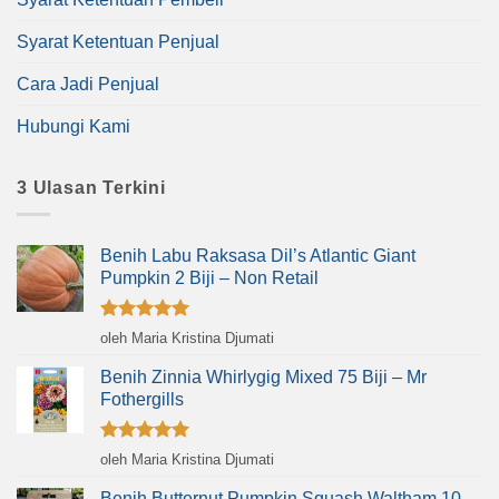
Syarat Ketentuan Penjual
Cara Jadi Penjual
Hubungi Kami
3 Ulasan Terkini
Benih Labu Raksasa Dil’s Atlantic Giant
Pumpkin 2 Biji – Non Retail
Dinilai
5
oleh Maria Kristina Djumati
dari 5
Benih Zinnia Whirlygig Mixed 75 Biji – Mr
Fothergills
Dinilai
5
oleh Maria Kristina Djumati
dari 5
Benih Butternut Pumpkin Squash Waltham 10