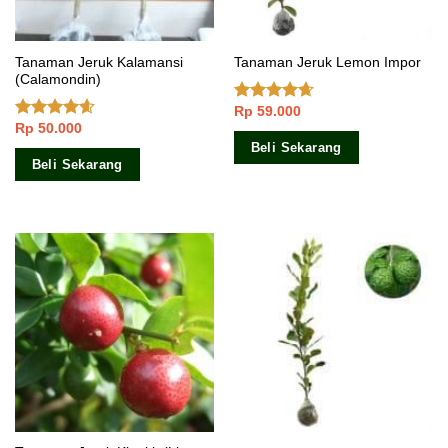
Tanaman Jeruk Kalamansi
Tanaman Jeruk Lemon Impor
(Calamondin)
Rp
59.000
Dinilai
Rp
50.000
4.33
dari
Dinilai
5
4.31
dari
Beli Sekarang
5
Beli Sekarang