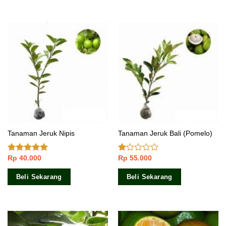
Tanaman Jeruk Nipis
Tanaman Jeruk Bali (Pomelo)
Rp
40.000
Rp
55.000
Dinilai
4.67
Dinilai
dari 5
1.00
dari
Beli Sekarang
Beli Sekarang
5