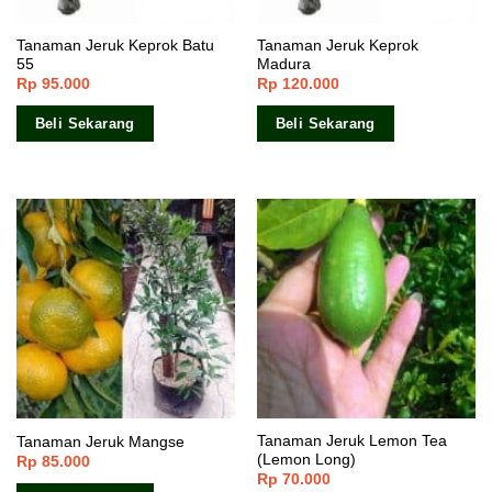
Tanaman Jeruk Keprok Batu
Tanaman Jeruk Keprok
55
Madura
Rp
95.000
Rp
120.000
Beli Sekarang
Beli Sekarang
Tanaman Jeruk Lemon Tea
Tanaman Jeruk Mangse
(Lemon Long)
Rp
85.000
Rp
70.000