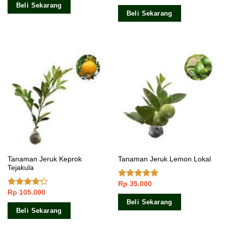
Beli Sekarang
Beli Sekarang
Tanaman Jeruk Keprok
Tanaman Jeruk Lemon Lokal
Tejakula
Rp
35.000
Dinilai
5.00
Rp
105.000
dari 5
Dinilai
4.00
dari
Beli Sekarang
5
Beli Sekarang