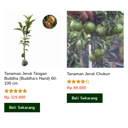
Tanaman Jeruk Tangan
Tanaman Jeruk Chokun
Buddha (Buddha’s Hand) 60-
100 cm
Rp
99.000
Dinilai
4.00
dari
5
Rp
115.000
Dinilai
5.00
Beli Sekarang
dari 5
Beli Sekarang