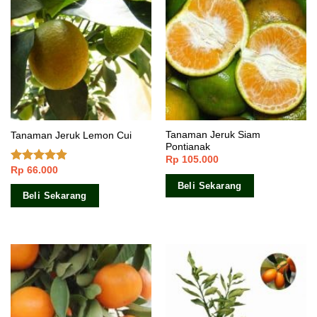
Tanaman Jeruk Siam
Tanaman Jeruk Lemon Cui
Pontianak
Rp
105.000
Rp
66.000
Dinilai
4.60
dari 5
Beli Sekarang
Beli Sekarang