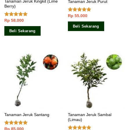
Tanaman Jeruk Kingkit (Lime
Tanaman Jeruk Purut
Berry)
Rp
55.000
Dinilai
4.86
Rp
58.000
dari 5
Dinilai
5.00
dari 5
Beli Sekarang
Beli Sekarang
Tanaman Jeruk Sambal
Tanaman Jeruk Santang
(Limau)
Rp
85.000
Dinilai
5.00