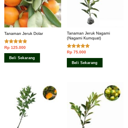
Tanaman Jeruk Nagami
Tanaman Jeruk Dolar
(Nagami Kumquat)
Rp
125.000
Dinilai
5.00
Rp
75.000
dari 5
Dinilai
5.00
dari 5
Beli Sekarang
Beli Sekarang