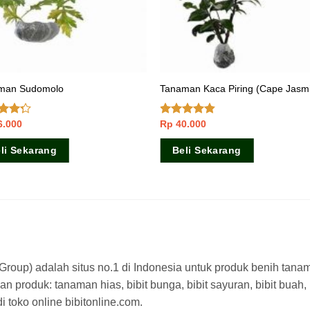
man Sudomolo
Tanaman Kaca Piring (Cape Jasm
6.000
Rp
40.000
ai
Dinilai
dari
4.50
dari 5
li Sekarang
Beli Sekarang
a Group) adalah situs no.1 di Indonesia untuk produk benih tana
n produk: tanaman hias, bibit bunga, bibit sayuran, bibit buah,
 toko online bibitonline.com.