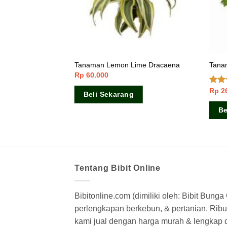
pet
Tanaman Lemon Lime Dracaena
Tana
Rp
60.000
Rp
2
Dinil
Beli Sekarang
4.00
5
Be
Tentang Bibit Online
Bibitonline.com (dimiliki oleh: Bibit Bung
perlengkapan berkebun, & pertanian. Ribua
kami jual dengan harga murah & lengkap di