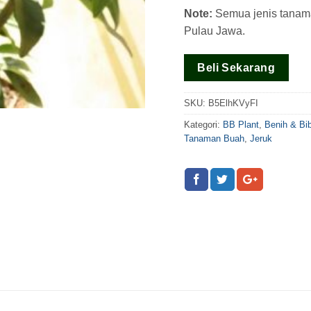
pada
rating
Note:
Semua jenis tanaman
pelanggan
Pulau Jawa.
Beli Sekarang
SKU:
B5ElhKVyFI
Kategori:
BB Plant
,
Benih & Bi
Tanaman Buah
,
Jeruk