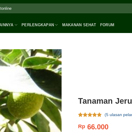
AINNYA
PERLENGKAPAN
MAKANAN SEHAT
FORUM
Tanaman Jeru
(
5
ulasan pela
Rating
5
4.60
66.000
Rp
dari 5
berdasar