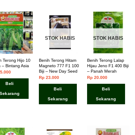
STOK HABIS
STOK HABIS
h Terong Hijo 10
Benih Terong Hitam
Benih Terong Lalap
 – Bintang Asia
Magneto 777 F1 100
Hijau Jeno F1 400 Biji
Biji – New Day Seed
– Panah Merah
5.000
Rp
23.000
Rp
20.000
Beli
Beli
Beli
Sekarang
Sekarang
Sekarang