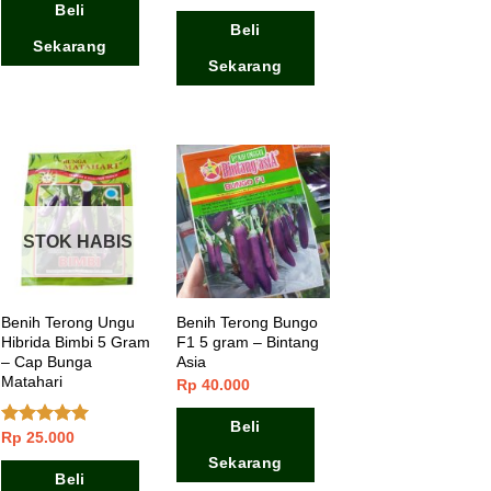
5
4.50
dari 5
Beli
Beli
Sekarang
Sekarang
STOK HABIS
Benih Terong Ungu
Benih Terong Bungo
Hibrida Bimbi 5 Gram
F1 5 gram – Bintang
– Cap Bunga
Asia
Matahari
Rp
40.000
Beli
Rp
25.000
Dinilai
5.00
dari 5
Sekarang
Beli