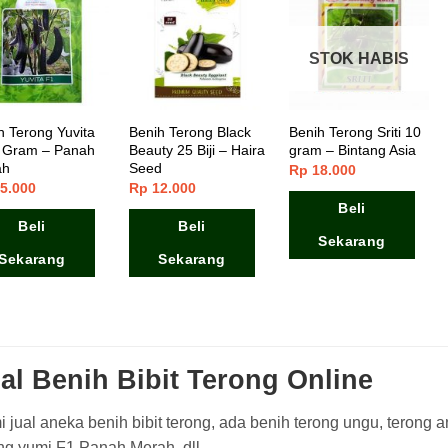
STOK HABIS
h Terong Yuvita
Benih Terong Black
Benih Terong Sriti 10
 Gram – Panah
Beauty 25 Biji – Haira
gram – Bintang Asia
ah
Seed
Rp
18.000
5.000
Rp
12.000
Beli
Beli
Beli
Sekarang
Sekarang
Sekarang
al Benih Bibit Terong Online
 jual aneka benih bibit terong, ada benih terong ungu, terong a
ng yumi F1 Panah Merah, dll.