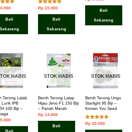
4.000
Rp
15.000
lai
5.00
Dinilai
4.67
Beli
 5
dari 5
Beli
Beli
Sekarang
Sekarang
Sekarang
TOK HABIS
STOK HABIS
STOK HABIS
h Terong Lalab
Benih Terong Lalap
Benih Terong Ungu
 Lurik IPB
Hijau Jeno F1 150 Biji
Starlight 95 Biji –
H 100 Biji –
– Panah Merah
Known You Seed
maga
Rp
13.000
5.000
Rp
20.000
Dinilai
5.00
Beli
dari 5
Beli