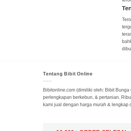
Te
Tero
terg
tera
bahk
dibu
Tentang Bibit Online
Bibitonline.com (dimiliki oleh: Bibit Bung
perlengkapan berkebun, & pertanian. Ribua
kami jual dengan harga murah & lengkap di