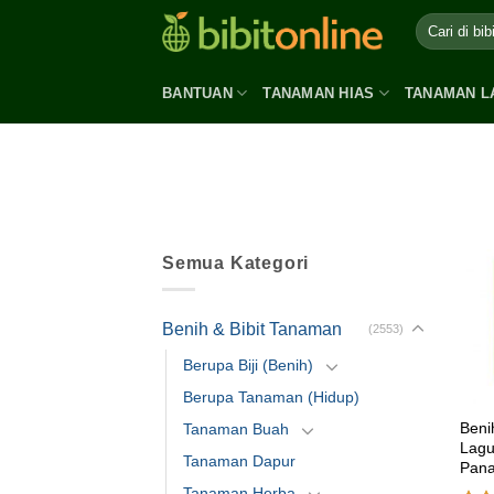
Skip
to
content
BANTUAN
TANAMAN HIAS
TANAMAN L
Semua Kategori
Benih & Bibit Tanaman
(2553)
Berupa Biji (Benih)
Berupa Tanaman (Hidup)
Beni
Tanaman Buah
Lagu
Tanaman Dapur
Pan
Tanaman Herba