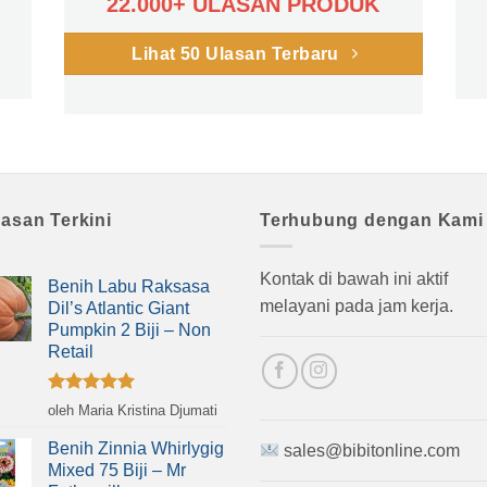
22.000+ ULASAN PRODUK
Lihat 50 Ulasan Terbaru
lasan Terkini
Terhubung dengan Kami
Kontak di bawah ini aktif
Benih Labu Raksasa
melayani pada jam kerja.
Dil’s Atlantic Giant
Pumpkin 2 Biji – Non
Retail
Dinilai
5
oleh Maria Kristina Djumati
dari 5
Benih Zinnia Whirlygig
sales@bibitonline.com
Mixed 75 Biji – Mr