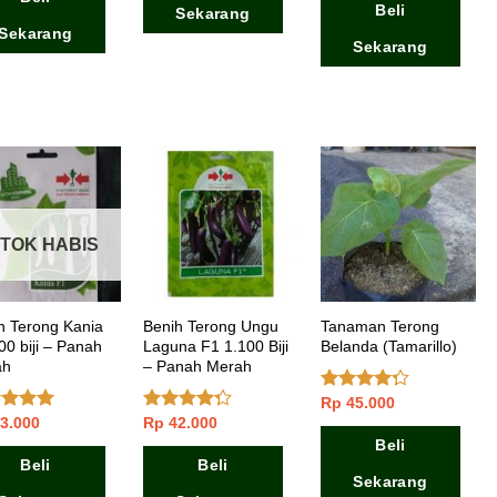
Beli
Sekarang
Sekarang
Sekarang
TOK HABIS
h Terong Kania
Benih Terong Ungu
Tanaman Terong
00 biji – Panah
Laguna F1 1.100 Biji
Belanda (Tamarillo)
ah
– Panah Merah
Rp
45.000
Dinilai
4.00
dari
3.000
Rp
42.000
lai
5.00
Dinilai
5
 5
4.00
dari
Beli
5
Beli
Beli
Sekarang