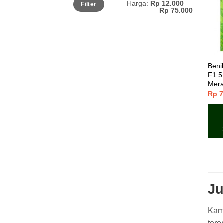
Harga:
Rp 12.000
—
Filter
Rp 75.000
Beni
F1 5
Mer
Rp
7
Ju
Kami
tero