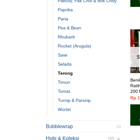
Pakcoy, Pak Choi & Bok Choy
Paprika
Paria
Pea & Bean
Rhubarb
Rocket (Arugula)
Sawi
S
Selada
Terong
Beni
Timun
Ratih
200 B
Tomat
Rp
1
Turnip & Parsnip
Wortel
Bubblewrap
(1)
Hobi & Koleksi
(60)