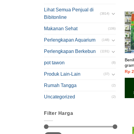
Lihat Semua Penjual di
(3814)
Bibitonline
Makanan Sehat
(106)
Perlengkapan Aquarium
(148)
Perlengkapan Berkebun
(1191)
Beni
pot tawon
(8)
gram
Rp
2
Produk Lain-Lain
(37)
Rumah Tangga
(2)
Uncategorized
(2)
Filter Harga