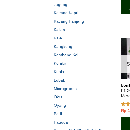
Jagung
Kacang Kapri
Kacang Panjang
Kailan
Kale
Kangkung
Kembang Kol
Kenikir
S
Kubis
Lobak
Beni
Microgreens
F1 2
Mer
Okra
Oyong
Rp
1
Dini
Padi
dari
Pagoda