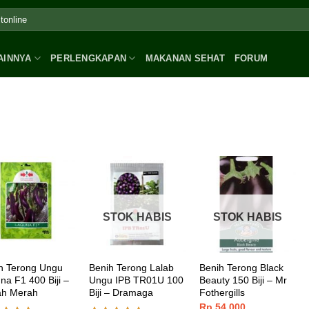
AINNYA
PERLENGKAPAN
MAKANAN SEHAT
FORUM
STOK HABIS
STOK HABIS
h Terong Ungu
Benih Terong Lalab
Benih Terong Black
na F1 400 Biji –
Ungu IPB TR01U 100
Beauty 150 Biji – Mr
ah Merah
Biji – Dramaga
Fothergills
Rp
54.000