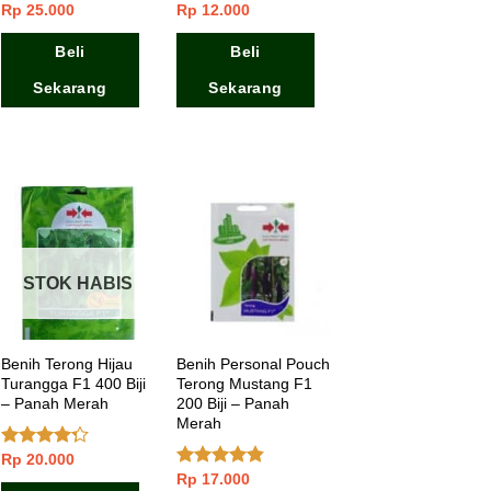
Rp
25.000
Rp
12.000
Dinilai
5.00
Dinilai
dari 5
4.00
dari
5
Beli
Beli
Sekarang
Sekarang
STOK HABIS
Benih Terong Hijau
Benih Personal Pouch
Turangga F1 400 Biji
Terong Mustang F1
– Panah Merah
200 Biji – Panah
Merah
Rp
20.000
Dinilai
4.00
dari
Rp
17.000
Dinilai