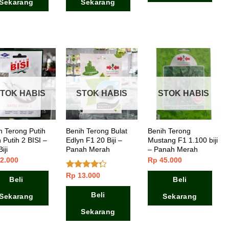
Sekarang
Sekarang
TOK HABIS
STOK HABIS
STOK HABIS
h Terong Putih
Benih Terong Bulat
Benih Terong
 Putih 2 BISI –
Edlyn F1 20 Biji –
Mustang F1 1.100 biji
iji
Panah Merah
– Panah Merah
2.000
Rp
45.000
Rp
13.000
Dinilai
Beli
Beli
4.00
dari
5
Beli
Sekarang
Sekarang
Sekarang