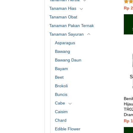
Rp
2
Dini
Tanaman Hias
dari
Tanaman Obat
Tanaman Pakan Ternak
Tanaman Sayuran
Asparagus
Bawang
Bawang Daun
Bayam
S
Beet
Brokoli
Buncis
Beni
Cabe
Hijau
TR02
Caisim
Dra
Chard
Rp
1
Edible Flower