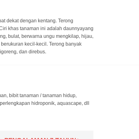
bat dekat dengan kentang. Terong
 Ciri khas tanaman ini adalah daunnyayang
g, bulat, berwarna ungu mengkilap, hijau,
berukuran kecil-kecil. Terong banyak
goreng, dan direbus.
man, bibit tanaman / tanaman hidup,
 perlengkapan hidroponik, aquascape, dll