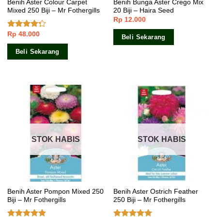
Benih Aster Colour Carpet
Benih Bunga Aster Crego Mix
Mixed 250 Biji – Mr Fothergills
20 Biji – Haira Seed
Rp
12.000
Rp
48.000
Dinilai
Beli Sekarang
4.00
dari
5
Beli Sekarang
STOK HABIS
STOK HABIS
Benih Aster Pompon Mixed 250
Benih Aster Ostrich Feather
Biji – Mr Fothergills
250 Biji – Mr Fothergills