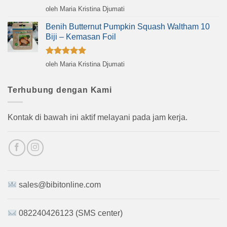
Dinilai
5
oleh Maria Kristina Djumati
dari 5
Benih Butternut Pumpkin Squash Waltham 10
Biji – Kemasan Foil
Dinilai
5
oleh Maria Kristina Djumati
dari 5
Terhubung dengan Kami
Kontak di bawah ini aktif melayani pada jam kerja.
sales@bibitonline.com
082240426123 (SMS center)