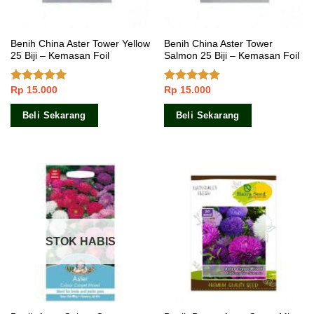
Benih China Aster Tower Yellow
Benih China Aster Tower
25 Biji – Kemasan Foil
Salmon 25 Biji – Kemasan Foil
Rp
15.000
Rp
15.000
Dinilai
4.75
Dinilai
5.00
dari 5
dari 5
Beli Sekarang
Beli Sekarang
STOK HABIS