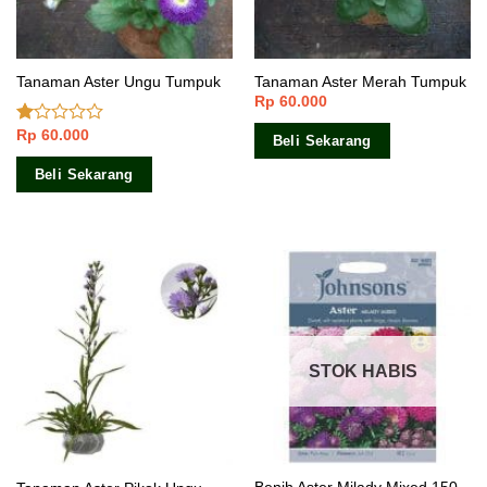
Tanaman Aster Ungu Tumpuk
Tanaman Aster Merah Tumpuk
Rp
60.000
Rp
60.000
Dinilai
Beli Sekarang
1.00
dari
Beli Sekarang
5
STOK HABIS