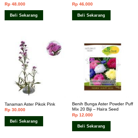
Rp
48.000
Rp
46.000
Dinilai
4.60
Dinilai
5.00
dari 5
dari 5
Beli Sekarang
Beli Sekarang
Benih Bunga Aster Powder Puff
Tanaman Aster Pikok Pink
Mix 20 Biji – Haira Seed
Rp
30.000
Rp
12.000
Beli Sekarang
Beli Sekarang