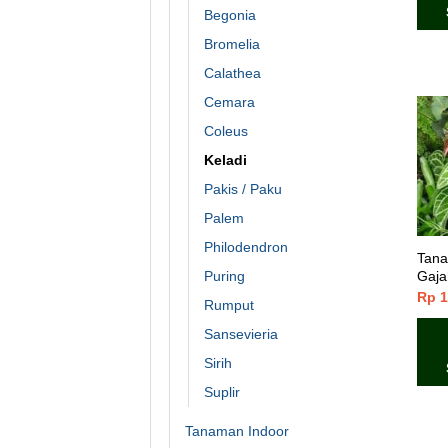
Begonia
Bromelia
Calathea
Cemara
Coleus
Keladi
Pakis / Paku
Palem
Philodendron
Tana
Gaja
Puring
Rp
1
Rumput
Sansevieria
Sirih
Suplir
Tanaman Indoor