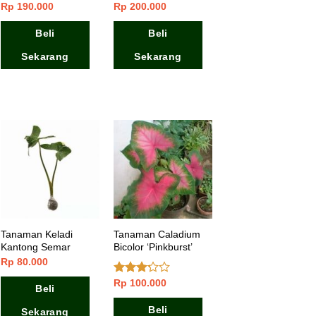
Rp
190.000
Rp
200.000
Dinilai
5.00
Dinilai
5.00
dari 5
dari 5
Beli
Beli
Sekarang
Sekarang
Tanaman Keladi
Tanaman Caladium
Kantong Semar
Bicolor ‘Pinkburst’
Rp
80.000
Rp
100.000
Dinilai
Beli
3.00
dari 5
Beli
Sekarang