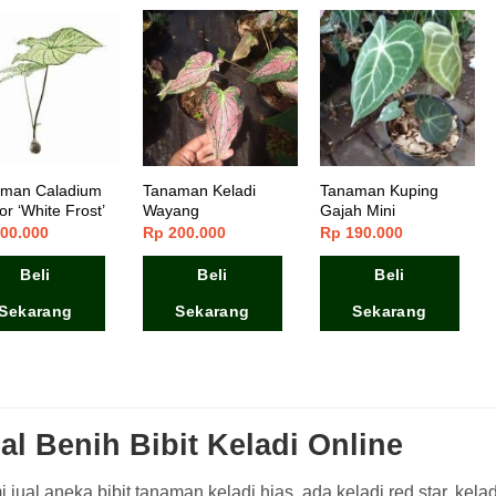
man Caladium
Tanaman Keladi
Tanaman Kuping
or ‘White Frost’
Wayang
Gajah Mini
00.000
Rp
200.000
Rp
190.000
Beli
Beli
Beli
Sekarang
Sekarang
Sekarang
al Benih Bibit Keladi Online
 jual aneka bibit tanaman keladi hias, ada keladi red star, kela