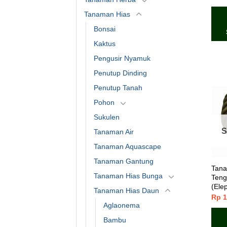
4.50
Tanaman Hias
Bonsai
Kaktus
Pengusir Nyamuk
Penutup Dinding
Penutup Tanah
Pohon
Sukulen
S
Tanaman Air
Tanaman Aquascape
Tanaman Gantung
Tana
Tanaman Hias Bunga
Teng
(Ele
Tanaman Hias Daun
Rp
1
Aglaonema
Bambu