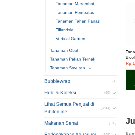
Tanaman Merambat
Tanaman Pembatas
Tanaman Tahan Panas
Tillandsia
Vertical Garden
Tanaman Obat
Tana
Bicol
Tanaman Pakan Ternak
Rp
1
Tanaman Sayuran
Bubblewrap
(1)
Hobi & Koleksi
(60)
Lihat Semua Penjual di
(3814)
Bibitonline
Ju
Makanan Sehat
(106)
Kami
Perlengkapan Aquarium
(148)