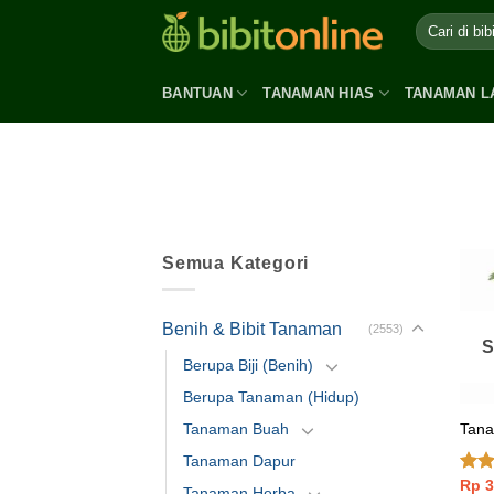
Skip
to
content
BANTUAN
TANAMAN HIAS
TANAMAN L
Semua Kategori
Benih & Bibit Tanaman
(2553)
S
Berupa Biji (Benih)
Berupa Tanaman (Hidup)
Tana
Tanaman Buah
Tanaman Dapur
Rp
3
Dinil
Tanaman Herba