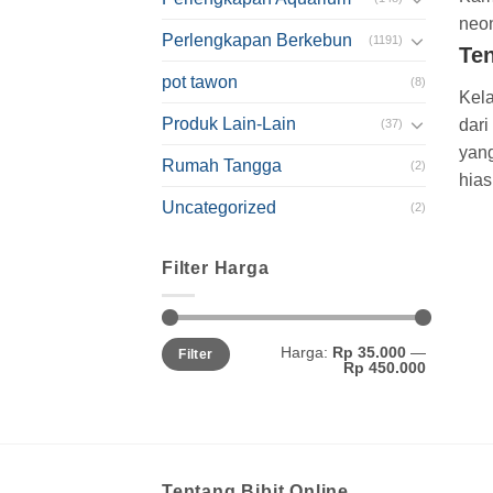
neon
Perlengkapan Berkebun
(1191)
Te
pot tawon
(8)
Kela
Produk Lain-Lain
dari
(37)
yang
Rumah Tangga
(2)
hias
Uncategorized
(2)
Filter Harga
Harga:
Rp 35.000
—
Filter
Rp 450.000
Tentang Bibit Online