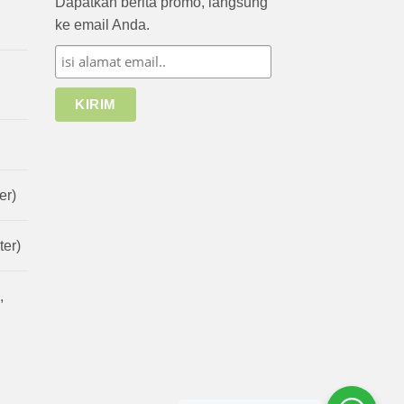
Dapatkan berita promo, langsung
ke email Anda.
er)
er)
,