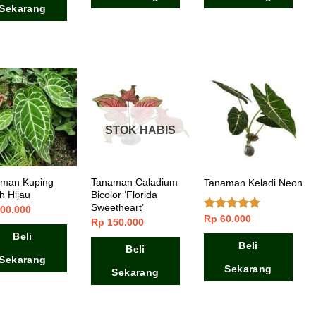
Sekarang
STOK HABIS
man Kuping
Tanaman Caladium
Tanaman Keladi Neon
h Hijau
Bicolor ‘Florida
Sweetheart’
00.000
Rp
60.000
Dinilai
5.00
Rp
150.000
dari 5
Beli
Beli
Beli
Sekarang
Sekarang
Sekarang