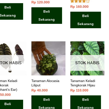
dari 5
Rp
120.000
Dinilai
4.50
dari 5
Rp
160.000
Dinilai
Beli
3.67
dari
Beli
5
Sekarang
Beli
Sekarang
Sekarang
TOK HABIS
STOK HABIS
man Keladi
Tanaman Alocasia
Tanaman Keladi
korak
Liliput
Tengkorak Hijau
phant’s Ear)
Rp
40.000
Rp
110.000
50.000
Beli
Beli
Beli
Sekarang
Sekarang