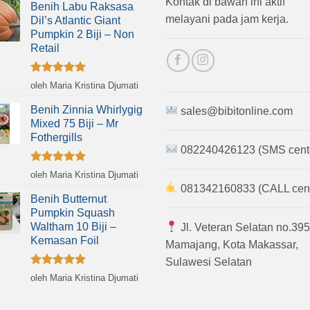
Kontak di bawah ini aktif
Benih Labu Raksasa
melayani pada jam kerja.
Dil’s Atlantic Giant
Pumpkin 2 Biji – Non
Retail
Dinilai
5
oleh Maria Kristina Djumati
dari 5
Benih Zinnia Whirlygig
sales@bibitonline.com
Mixed 75 Biji – Mr
Fothergills
082240426123 (SMS cent
Dinilai
5
oleh Maria Kristina Djumati
dari 5
081342160833 (CALL cent
Benih Butternut
Pumpkin Squash
Waltham 10 Biji –
Jl. Veteran Selatan no.395
Kemasan Foil
Mamajang, Kota Makassar,
Sulawesi Selatan
Dinilai
5
oleh Maria Kristina Djumati
dari 5