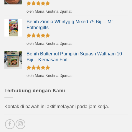
Dinilai
5
oleh Maria Kristina Djumati
dari 5
Benih Zinnia Whirlygig Mixed 75 Biji – Mr
Fothergills
Dinilai
5
oleh Maria Kristina Djumati
dari 5
Benih Butternut Pumpkin Squash Waltham 10
Biji – Kemasan Foil
Dinilai
5
oleh Maria Kristina Djumati
dari 5
Terhubung dengan Kami
Kontak di bawah ini aktif melayani pada jam kerja.