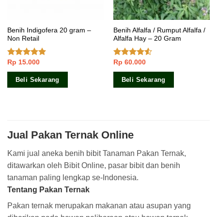
Benih Indigofera 20 gram –
Benih Alfalfa / Rumput Alfalfa /
Non Retail
Alfalfa Hay – 20 Gram
Rp
15.000
Rp
60.000
Dinilai
4.86
Dinilai
dari 5
4.25
dari
5
Beli Sekarang
Beli Sekarang
Jual Pakan Ternak Online
Kami jual aneka benih bibit Tanaman Pakan Ternak,
ditawarkan oleh Bibit Online, pasar bibit dan benih
tanaman paling lengkap se-Indonesia.
Tentang Pakan Ternak
Pakan ternak merupakan makanan atau asupan yang