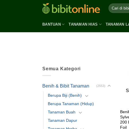
Skip
to
content
BANTUAN
TANAMAN HIAS
TANAMAN L
Semua Kategori
Benih & Bibit Tanaman
(2553)
S
Berupa Biji (Benih)
Berupa Tanaman (Hidup)
Beni
Tanaman Buah
Sylv
Tanaman Dapur
200 
Foil
Tanaman Herba