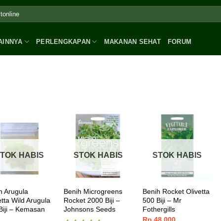
AINNYA
PERLENGKAPAN
MAKANAN SEHAT
FORUM
TOK HABIS
STOK HABIS
STOK HABIS
h Arugula
Benih Microgreens
Benih Rocket Olivetta
etta Wild Arugula
Rocket 2000 Biji –
500 Biji – Mr
Biji – Kemasan
Johnsons Seeds
Fothergills
Rp
48.000