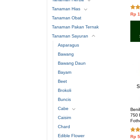
Tanaman Hias
Rp
1
Dinil
Tanaman Obat
3.67
5
Tanaman Pakan Ternak
Tanaman Sayuran
Asparagus
Bawang
Bawang Daun
Bayam
Beet
S
Brokoli
Buncis
Cabe
Beni
750 B
Caisim
Fothe
Chard
Edible Flower
Rp
5
Dini