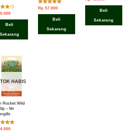
Rp
57.000
Dinilai
5.00
Beli
dari 5
5.000
ai
dari
Beli
Sekarang
Beli
Sekarang
Sekarang
TOK HABIS
h Rocket Wild
iji – Mr
rgills
4.000
lai
5.00