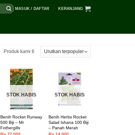
MASUK / DAFTAR
KERANJANG
Produk kami 6
STOK HABIS
STOK HABIS
Benih Rocket Runway
Benih Herbs Rocket
500 Biji – Mr
Salad Ishana 100 Biji
Fothergills
– Panah Merah
Rp
72.000
Rp
14.000