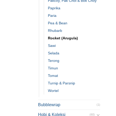
Pakcoy, Pak Choi & Bok Choy
Paprika
Paria
Pea & Bean
Rhubarb
Rocket (Arugula)
Sawi
Selada
Terong
Timun
Tomat
Turnip & Parsnip
Wortel
Bubblewrap
(1)
Hobi & Koleksi
(60)