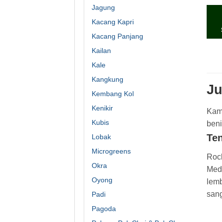
dari
Jagung
Kacang Kapri
Kacang Panjang
Kailan
Kale
Kangkung
Ju
Kembang Kol
Kenikir
Kami
Kubis
beni
Ten
Lobak
Microgreens
Rock
Okra
Medi
Oyong
lemb
sang
Padi
Pagoda