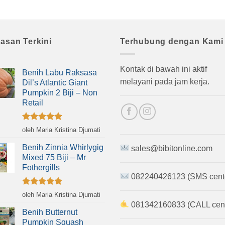
lasan Terkini
Terhubung dengan Kami
Kontak di bawah ini aktif
Benih Labu Raksasa
melayani pada jam kerja.
Dil’s Atlantic Giant
Pumpkin 2 Biji – Non
Retail
Dinilai
5
oleh Maria Kristina Djumati
dari 5
Benih Zinnia Whirlygig
sales@bibitonline.com
Mixed 75 Biji – Mr
Fothergills
082240426123 (SMS cent
Dinilai
5
oleh Maria Kristina Djumati
dari 5
081342160833 (CALL cent
Benih Butternut
Pumpkin Squash