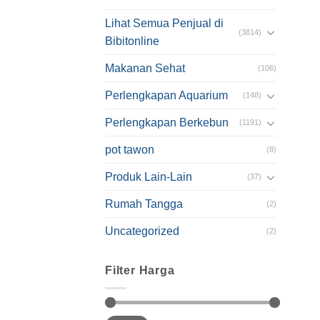
Lihat Semua Penjual di
(3814)
Bibitonline
Makanan Sehat
(106)
Perlengkapan Aquarium
(148)
Perlengkapan Berkebun
(1191)
pot tawon
(8)
Produk Lain-Lain
(37)
Rumah Tangga
(2)
Uncategorized
(2)
Filter Harga