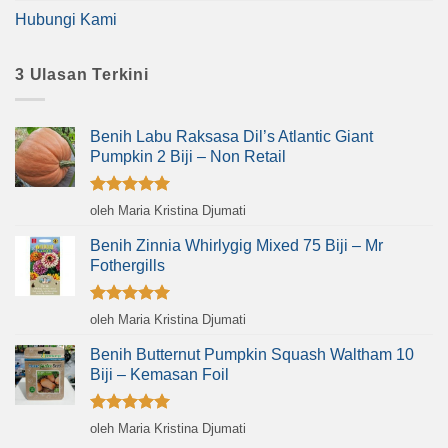
Hubungi Kami
3 Ulasan Terkini
Benih Labu Raksasa Dil’s Atlantic Giant
Pumpkin 2 Biji – Non Retail
Dinilai
5
oleh Maria Kristina Djumati
dari 5
Benih Zinnia Whirlygig Mixed 75 Biji – Mr
Fothergills
Dinilai
5
oleh Maria Kristina Djumati
dari 5
Benih Butternut Pumpkin Squash Waltham 10
Biji – Kemasan Foil
Dinilai
5
oleh Maria Kristina Djumati
dari 5