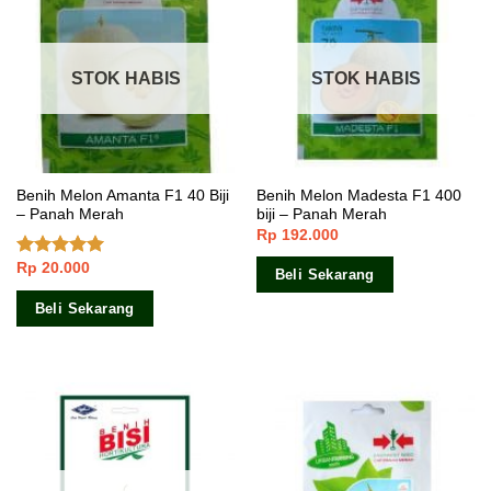
STOK HABIS
STOK HABIS
Benih Melon Amanta F1 40 Biji
Benih Melon Madesta F1 400
– Panah Merah
biji – Panah Merah
Rp
192.000
Rp
20.000
Dinilai
5.00
Beli Sekarang
dari 5
Beli Sekarang