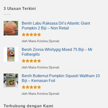
3 Ulasan Terkini
Benih Labu Raksasa Dil’s Atlantic Giant
Pumpkin 2 Biji – Non Retail
Dinilai
5
oleh Maria Kristina Djumati
dari 5
Benih Zinnia Whirlygig Mixed 75 Biji – Mr
Fothergills
Dinilai
5
oleh Maria Kristina Djumati
dari 5
Benih Butternut Pumpkin Squash Waltham 10
Biji – Kemasan Foil
Dinilai
5
oleh Maria Kristina Djumati
dari 5
Terhubung dengan Kami