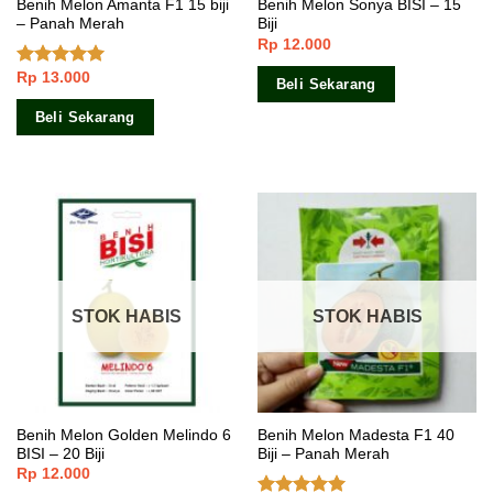
Benih Melon Amanta F1 15 biji
Benih Melon Sonya BISI – 15
– Panah Merah
Biji
Rp
12.000
Rp
13.000
Dinilai
5.00
Beli Sekarang
dari 5
Beli Sekarang
STOK HABIS
STOK HABIS
Benih Melon Golden Melindo 6
Benih Melon Madesta F1 40
BISI – 20 Biji
Biji – Panah Merah
Rp
12.000