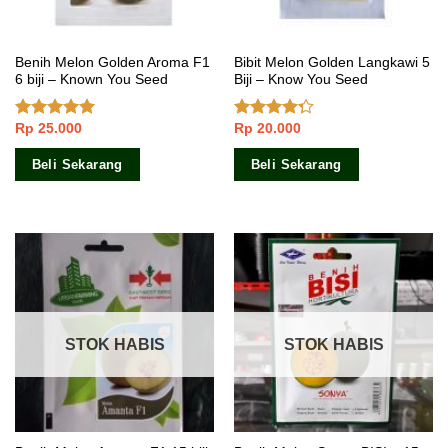
Benih Melon Golden Aroma F1
Bibit Melon Golden Langkawi 5
6 biji – Known You Seed
Biji – Know You Seed
Rp
25.000
Rp
20.000
Dinilai
5.00
Dinilai
dari 5
4.00
dari
5
Beli Sekarang
Beli Sekarang
STOK HABIS
STOK HABIS