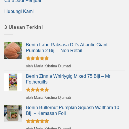
Cara Jadi Penjual
Hubungi Kami
3 Ulasan Terkini
Benih Labu Raksasa Dil’s Atlantic Giant
Pumpkin 2 Biji – Non Retail
Dinilai
5
oleh Maria Kristina Djumati
dari 5
Benih Zinnia Whirlygig Mixed 75 Biji – Mr
Fothergills
Dinilai
5
oleh Maria Kristina Djumati
dari 5
Benih Butternut Pumpkin Squash Waltham 10
Biji – Kemasan Foil
Dinilai
5
oleh Maria Kristina Djumati