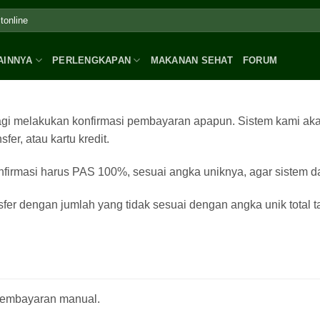
AINNYA
PERLENGKAPAN
MAKANAN SEHAT
FORUM
u lagi melakukan konfirmasi pembayaran apapun. Sistem kami a
er, atau kartu kredit.
konfirmasi harus PAS 100%, sesuai angka uniknya, agar sistem
ansfer dengan jumlah yang tidak sesuai dengan angka unik tota
 pembayaran manual.