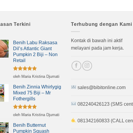
lasan Terkini
Terhubung dengan Kami
Kontak di bawah ini aktif
Benih Labu Raksasa
melayani pada jam kerja.
Dil’s Atlantic Giant
Pumpkin 2 Biji – Non
Retail
Dinilai
5
oleh Maria Kristina Djumati
dari 5
Benih Zinnia Whirlygig
sales@bibitonline.com
Mixed 75 Biji – Mr
Fothergills
082240426123 (SMS cent
Dinilai
5
oleh Maria Kristina Djumati
dari 5
081342160833 (CALL cent
Benih Butternut
Pumpkin Squash