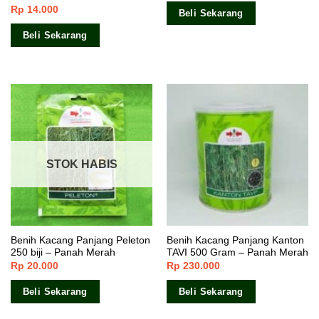
Rp
14.000
Dinilai
Beli Sekarang
4.00
dari
5
Beli Sekarang
STOK HABIS
Benih Kacang Panjang Peleton
Benih Kacang Panjang Kanton
250 biji – Panah Merah
TAVI 500 Gram – Panah Merah
Rp
20.000
Rp
230.000
Beli Sekarang
Beli Sekarang