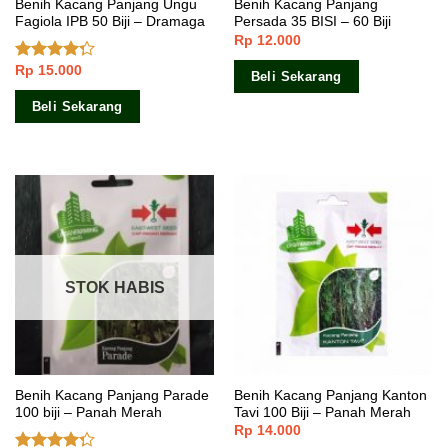
Benih Kacang Panjang Ungu
Benih Kacang Panjang
Fagiola IPB 50 Biji – Dramaga
Persada 35 BISI – 60 Biji
Rp
12.000
Rp
15.000
Dinilai
Beli Sekarang
4.00
dari
5
Beli Sekarang
STOK HABIS
Benih Kacang Panjang Parade
Benih Kacang Panjang Kanton
100 biji – Panah Merah
Tavi 100 Biji – Panah Merah
Rp
14.000