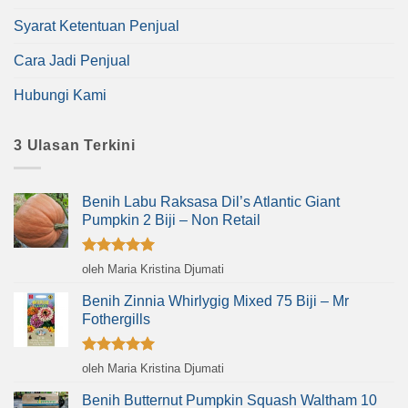
Syarat Ketentuan Penjual
Cara Jadi Penjual
Hubungi Kami
3 Ulasan Terkini
Benih Labu Raksasa Dil’s Atlantic Giant
Pumpkin 2 Biji – Non Retail
Dinilai
5
oleh Maria Kristina Djumati
dari 5
Benih Zinnia Whirlygig Mixed 75 Biji – Mr
Fothergills
Dinilai
5
oleh Maria Kristina Djumati
dari 5
Benih Butternut Pumpkin Squash Waltham 10