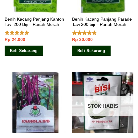
Benih Kacang Panjang Kanton
Benih Kacang Panjang Parade
Tavi 200 Biji – Panah Merah
Tavi 200 biji – Panah Merah
Rp
24.000
Rp
20.000
Dinilai
4.67
Dinilai
5.00
dari 5
dari 5
Beli Sekarang
Beli Sekarang
STOK HABIS