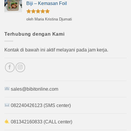
Biji – Kemasan Foil
Dinilai
5
oleh Maria Kristina Djumati
dari 5
Terhubung dengan Kami
Kontak di bawah ini aktif melayani pada jam kerja.
sales@bibitonline.com
082240426123 (SMS center)
081342160833 (CALL center)