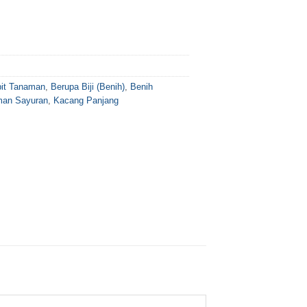
bit Tanaman
,
Berupa Biji (Benih)
,
Benih
an Sayuran
,
Kacang Panjang