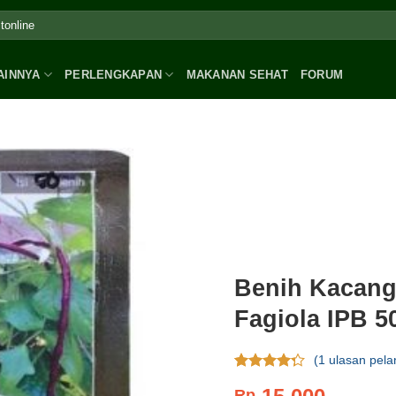
AINNYA
PERLENGKAPAN
MAKANAN SEHAT
FORUM
Benih Kacang
Fagiola IPB 5
(
1
ulasan pela
Rating
1
Rp
4.00
dari