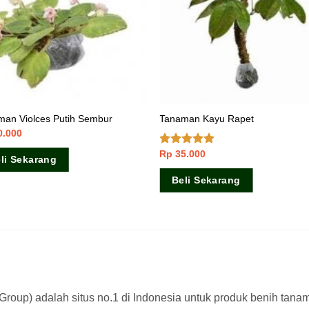
man Violces Putih Sembur
Tanaman Kayu Rapet
0.000
Rp
35.000
Dinilai
5.00
li Sekarang
dari 5
Beli Sekarang
a Group) adalah situs no.1 di Indonesia untuk produk benih tana