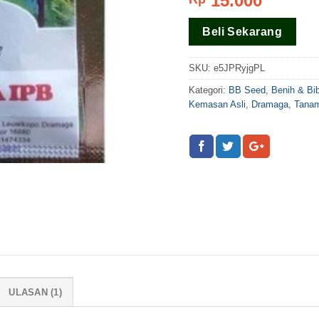
15.000
5 berdasar
pada
Beli Sekarang
rating
pelanggan
SKU:
e5JPRyjgPL
Kategori:
BB Seed
,
Benih & Bi
Kemasan Asli
,
Dramaga
,
Tanam
ULASAN (1)