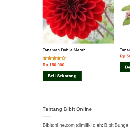
o
Tanaman Dahlia Merah
Tana
Rp
5
Rp
150.000
Dinilai
Be
3.75
dari
5
Beli Sekarang
Tentang Bibit Online
Bibitonline.com (dimiliki oleh: Bibit Bung