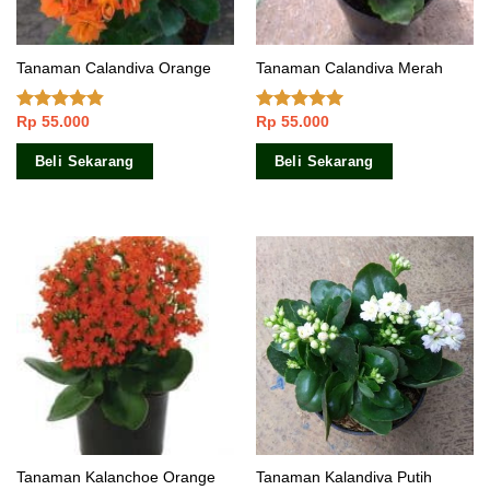
Tanaman Calandiva Orange
Tanaman Calandiva Merah
Rp
55.000
Rp
55.000
Dinilai
Dinilai
5.00
4.50
dari 5
dari 5
Beli Sekarang
Beli Sekarang
Tanaman Kalandiva Putih
Tanaman Kalanchoe Orange