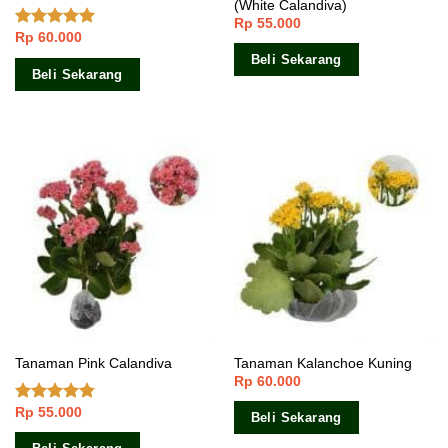
(White Calandiva)
Rp
55.000
Rp
60.000
Dinilai
4.67
dari 5
Beli Sekarang
Beli Sekarang
Tanaman Pink Calandiva
Tanaman Kalanchoe Kuning
Rp
60.000
Rp
55.000
Dinilai
Beli Sekarang
4.50
dari 5