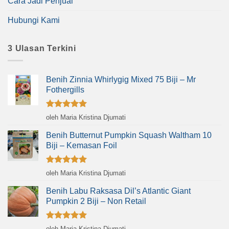
Cara Jadi Penjual
Hubungi Kami
3 Ulasan Terkini
Benih Zinnia Whirlygig Mixed 75 Biji – Mr
Fothergills
Dinilai
5
oleh Maria Kristina Djumati
dari 5
Benih Butternut Pumpkin Squash Waltham 10
Biji – Kemasan Foil
Dinilai
5
oleh Maria Kristina Djumati
dari 5
Benih Labu Raksasa Dil’s Atlantic Giant
Pumpkin 2 Biji – Non Retail
Dinilai
5
oleh Maria Kristina Djumati