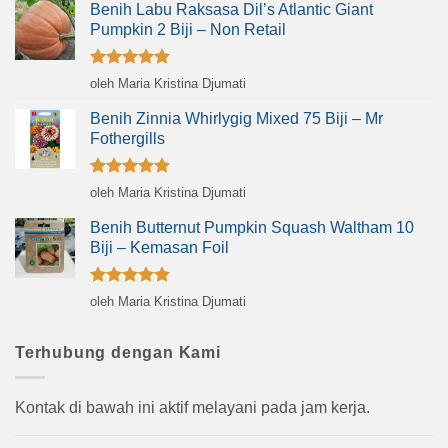
Benih Labu Raksasa Dil’s Atlantic Giant
Pumpkin 2 Biji – Non Retail
Dinilai
5
oleh Maria Kristina Djumati
dari 5
Benih Zinnia Whirlygig Mixed 75 Biji – Mr
Fothergills
Dinilai
5
oleh Maria Kristina Djumati
dari 5
Benih Butternut Pumpkin Squash Waltham 10
Biji – Kemasan Foil
Dinilai
5
oleh Maria Kristina Djumati
dari 5
Terhubung dengan Kami
Kontak di bawah ini aktif melayani pada jam kerja.