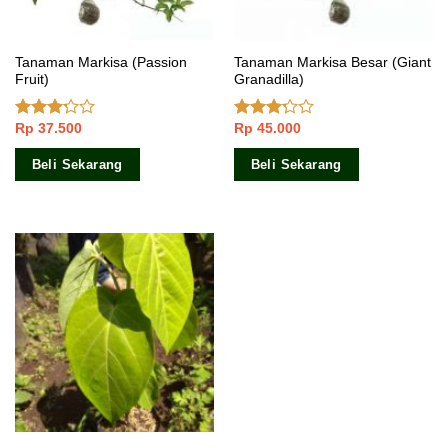
Tanaman Markisa (Passion
Tanaman Markisa Besar (Giant
Fruit)
Granadilla)
Rp
37.500
Rp
45.000
Dinilai
Dinilai
3.00
3.00
dari 5
dari 5
Beli Sekarang
Beli Sekarang