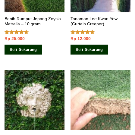
Benih Rumput Jepang Zoysia
Tanaman Lee Kwan Yew
Matrella – 10 gram
(Curtain Creeper)
Rp
25.000
Rp
12.000
Dinilai
Dinilai
4.40
dari 5
4.57
dari 5
Beli Sekarang
Beli Sekarang