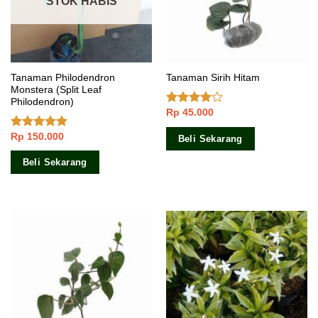
STOK HABIS
Tanaman Philodendron
Tanaman Sirih Hitam
Monstera (Split Leaf
Philodendron)
Rp
45.000
Dinilai
3.71
dari
5
Rp
150.000
Dinilai
4.60
Beli Sekarang
dari 5
Beli Sekarang