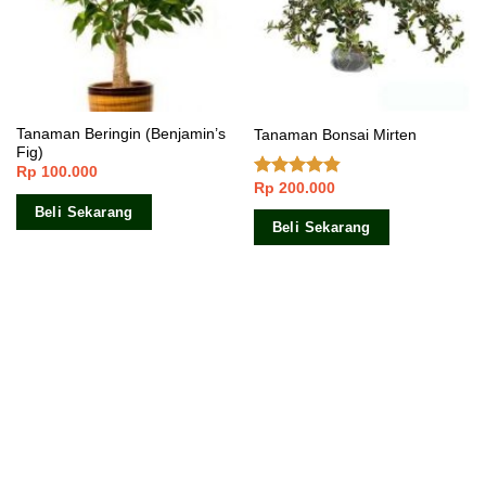
Tanaman Beringin (Benjamin’s
Tanaman Bonsai Mirten
Fig)
Rp
100.000
Rp
200.000
Dinilai
4.50
dari 5
Beli Sekarang
Beli Sekarang