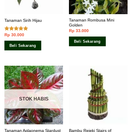
Tanaman Rombusa Mini
Tanaman Sirih Hijau
Golden
Rp
33.000
Rp
30.000
Dinilai
4.80
dari 5
Beli Sekarang
Beli Sekarang
STOK HABIS
Bambu Rejeki Stairs of
Tanaman Aglaonema Stardust