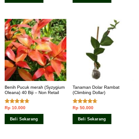
Benih Pucuk merah (Syzygium
Tanaman Dolar Rambat
Oleana) 40 Biji – Non Retail
(Climbing Dollar)
Rp
10.000
Rp
50.000
Dinilai
Dinilai
4.40
dari 5
4.33
dari
5
Beli Sekarang
Beli Sekarang