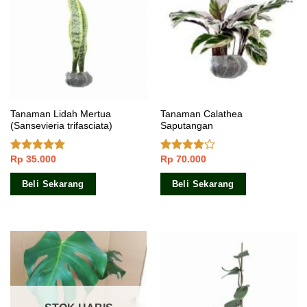
Tanaman Lidah Mertua
Tanaman Calathea
(Sansevieria trifasciata)
Saputangan
Rp
35.000
Rp
70.000
Dinilai
5.00
Dinilai
dari 5
3.83
dari
5
Beli Sekarang
Beli Sekarang