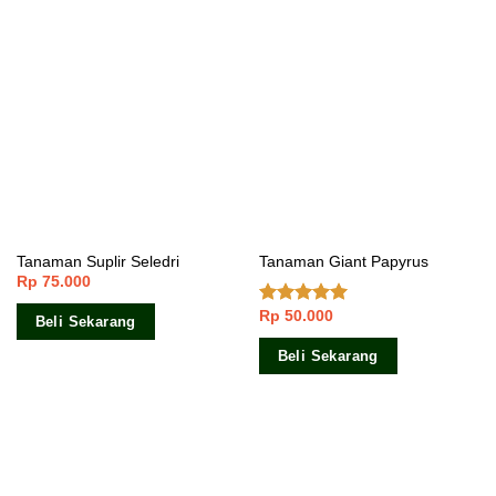
Tanaman Suplir Seledri
Tanaman Giant Papyrus
Rp
75.000
Rp
50.000
Dinilai
5.00
Beli Sekarang
dari 5
Beli Sekarang