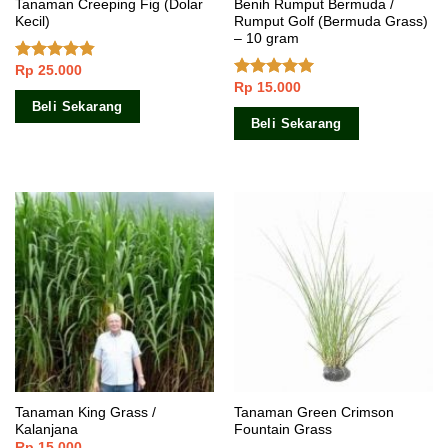
Tanaman Creeping Fig (Dolar
Benih Rumput Bermuda /
Kecil)
Rumput Golf (Bermuda Grass)
– 10 gram
Rp
25.000
Dinilai
4.50
dari 5
Rp
15.000
Dinilai
5.00
dari 5
Beli Sekarang
Beli Sekarang
Tanaman King Grass /
Tanaman Green Crimson
Kalanjana
Fountain Grass
Rp
15.000