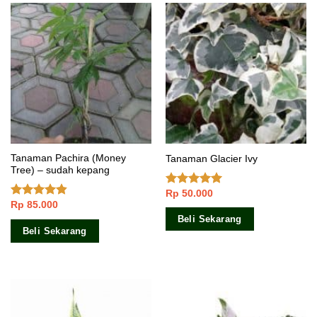
Tanaman Pachira (Money
Tanaman Glacier Ivy
Tree) – sudah kepang
Rp
50.000
Dinilai
5.00
Rp
85.000
dari 5
Dinilai
4.50
dari 5
Beli Sekarang
Beli Sekarang