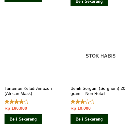
Beli Sekarang
STOK HABIS
Tanaman Keladi Amazon
Benih Sorgum (Sorghum) 20
(African Mask)
gram – Non Retail
Rp
160.000
Rp
10.000
Dinilai
Dinilai
3.67
dari
3.00
5
dari 5
Beli Sekarang
Beli Sekarang