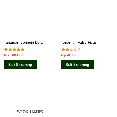
Tanaman Beringin Dolar
Tanaman False Ficus
Rp
100.000
Rp
40.000
Dinilai
5.00
Dinilai
dari 5
2.00
dari
Beli Sekarang
Beli Sekarang
5
STOK HABIS