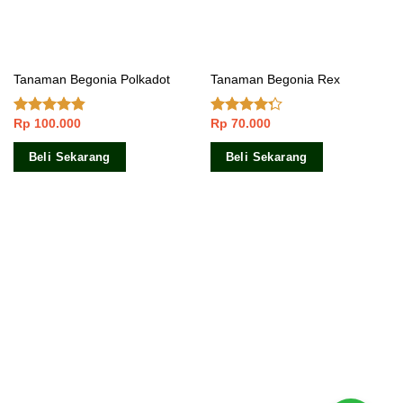
Tanaman Begonia Polkadot
Tanaman Begonia Rex
Rp
100.000
Rp
70.000
Dinilai
Dinilai
4.50
dari 5
4.00
dari
5
Beli Sekarang
Beli Sekarang