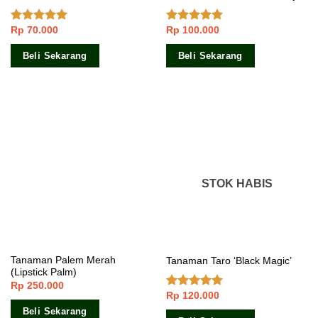
Rp
70.000
Rp
100.000
Dinilai
4.83
Dinilai
4.60
dari 5
dari 5
Beli Sekarang
Beli Sekarang
STOK HABIS
Tanaman Palem Merah
Tanaman Taro ‘Black Magic’
(Lipstick Palm)
Rp
250.000
Rp
120.000
Dinilai
4.50
dari 5
Beli Sekarang