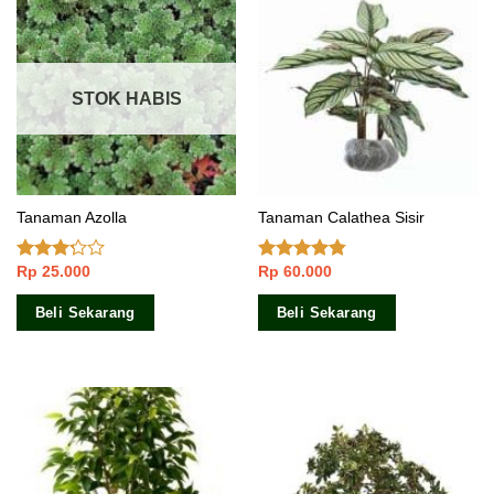
STOK HABIS
Tanaman Azolla
Tanaman Calathea Sisir
Rp
25.000
Rp
60.000
Dinilai
Dinilai
3.00
4.50
dari 5
dari 5
Beli Sekarang
Beli Sekarang