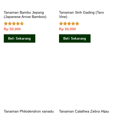
Tanaman Bambu Jepang
Tanaman Sirih Gading (Taro
(Japanese Arrow Bamboo)
Vine)
Rp
50.000
Rp
50.000
Dinilai
Dinilai
5.00
4.33
dari
dari 5
5
Beli Sekarang
Beli Sekarang
Tanaman Philodendron xanadu
Tanaman Calathea Zebra Hijau