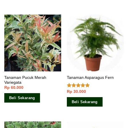
Tanaman Pucuk Merah
Tanaman Asparagus Fern
Variegata
Rp
60.000
Rp
30.000
Dinilai
4.75
dari 5
Beli Sekarang
Beli Sekarang