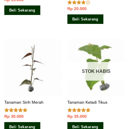
Rp
20.000
Dinilai
Beli Sekarang
3.50
dari
5
Beli Sekarang
STOK HABIS
Tanaman Sirih Merah
Tanaman Keladi Tikus
Rp
30.000
Rp
35.000
Dinilai
4.90
Dinilai
dari 5
4.50
dari 5
Beli Sekarang
Beli Sekarang