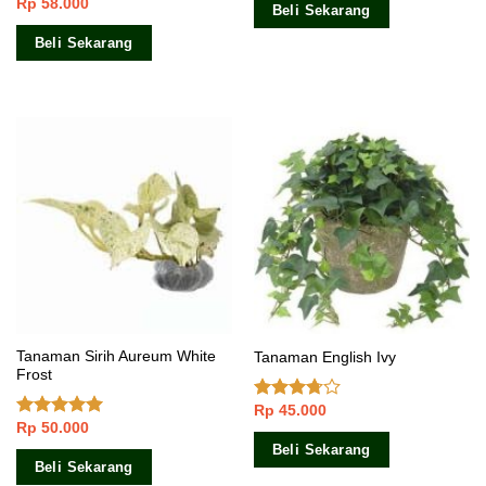
Rp
58.000
Dinilai
5.00
Beli Sekarang
dari 5
Beli Sekarang
Tanaman Sirih Aureum White
Tanaman English Ivy
Frost
Rp
45.000
Dinilai
Rp
50.000
3.50
dari
Dinilai
4.67
5
dari 5
Beli Sekarang
Beli Sekarang