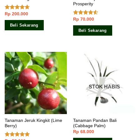
Prosperity
Rp
200.000
Dinilai
Rp
70.000
4.40
dari 5
Dinilai
4.25
dari
Beli Sekarang
5
Beli Sekarang
STOK HABIS
Tanaman Jeruk Kingkit (Lime
Tanaman Pandan Bali
Berry)
(Cabbage Palm)
Rp
68.000