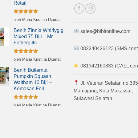
Retail
Dinilai
5
oleh Maria Kristina Djumati
dari 5
Benih Zinnia Whirlygig
sales@bibitonline.com
Mixed 75 Biji – Mr
Fothergills
082240426123 (SMS cent
Dinilai
5
oleh Maria Kristina Djumati
dari 5
081342160833 (CALL cent
Benih Butternut
Pumpkin Squash
Waltham 10 Biji –
Jl. Veteran Selatan no.395
Kemasan Foil
Mamajang, Kota Makassar,
Sulawesi Selatan
Dinilai
5
oleh Maria Kristina Djumati
dari 5
 Hak cipta dilindungi.