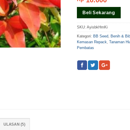
berdasar
pada
rating
Beli Sekarang
pelanggan
SKU:
AyisbkHmKi
Kategori:
BB Seed
,
Benih & Bi
Kemasan Repack
,
Tanaman Hi
Pembatas
ULASAN (5)