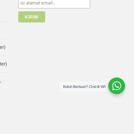
er)
er)
,
Butuh Bantuan? Chat di WA