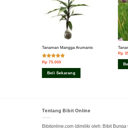
 Jumbo
Tanaman Mangga Arumanis
Tana
Rp
3
Rp
75.000
Dinilai
Be
4.50
dari 5
Beli Sekarang
Tentang Bibit Online
Bibitonline.com (dimiliki oleh: Bibit Bung