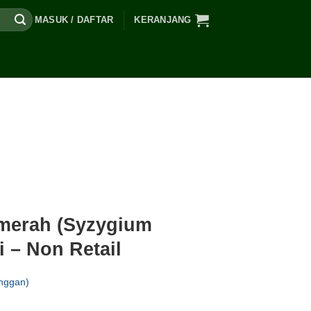
MASUK / DAFTAR
KERANJANG
merah (Syzygium
i – Non Retail
nggan)