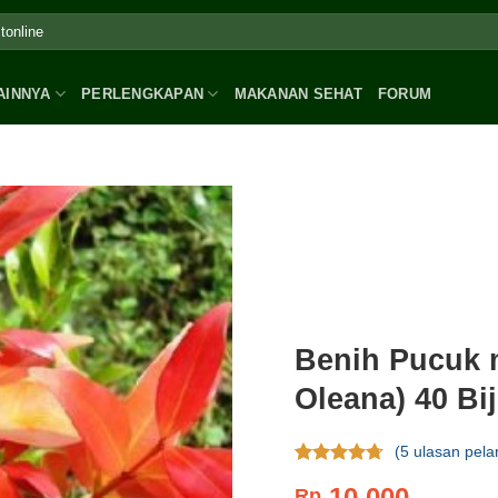
AINNYA
PERLENGKAPAN
MAKANAN SEHAT
FORUM
Benih Pucuk 
Oleana) 40 Bij
(
5
ulasan pela
Rating
5
10.000
Rp
4.40
dari 5