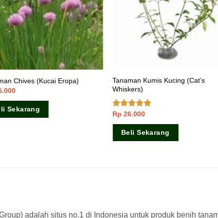
Tanaman Kumis Kucing (Cat’s
man Chives (Kucai Eropa)
Whiskers)
5.000
li Sekarang
Rp
26.000
Dinilai
5.00
dari 5
Beli Sekarang
a Group) adalah situs no.1 di Indonesia untuk produk benih tana