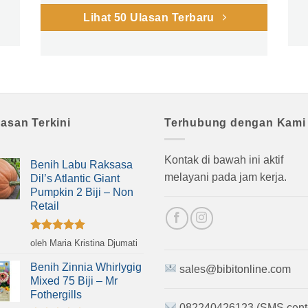
Lihat 50 Ulasan Terbaru
lasan Terkini
Terhubung dengan Kami
Kontak di bawah ini aktif
Benih Labu Raksasa
melayani pada jam kerja.
Dil’s Atlantic Giant
Pumpkin 2 Biji – Non
Retail
Dinilai
5
oleh Maria Kristina Djumati
dari 5
Benih Zinnia Whirlygig
sales@bibitonline.com
Mixed 75 Biji – Mr
Fothergills
082240426123 (SMS cent