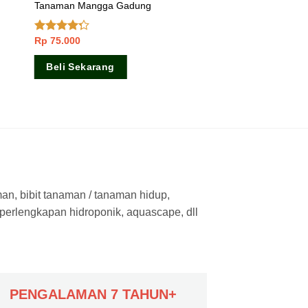
Tanaman Mangga Gadung
Rp
75.000
Dinilai
4.00
dari
5
Beli Sekarang
man, bibit tanaman / tanaman hidup,
 perlengkapan hidroponik, aquascape, dll
PENGALAMAN 7 TAHUN+