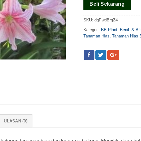
Beli Sekarang
SKU:
dqPwdBrgZ4
Kategori:
BB Plant
,
Benih & Bi
Tanaman Hias
,
Tanaman Hias 
ULASAN (0)
kategori tanaman hias dari keluarga bakung. Memiliki daun bel