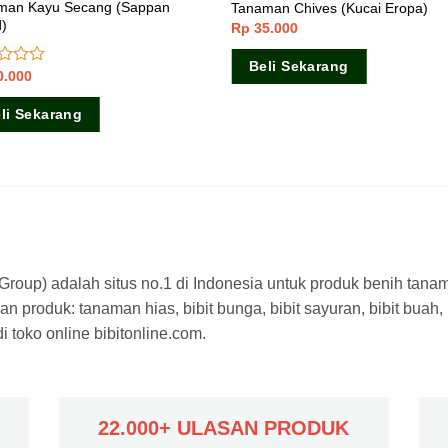
man Kayu Secang (Sappan
Tanaman Chives (Kucai Eropa)
)
Rp
35.000
Beli Sekarang
0.000
ai
li Sekarang
a Group) adalah situs no.1 di Indonesia untuk produk benih tana
n produk: tanaman hias, bibit bunga, bibit sayuran, bibit buah,
 toko online bibitonline.com.
22.000+ ULASAN PRODUK