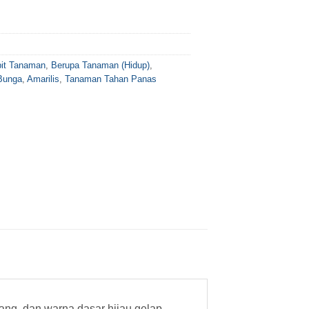
bit Tanaman
,
Berupa Tanaman (Hidup)
,
Bunga
,
Amarilis
,
Tanaman Tahan Panas
ang, dan warna dasar hijau gelap