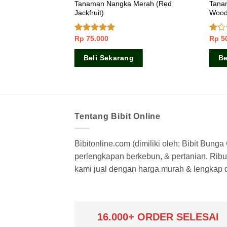
Tanaman Nangka Merah (Red
Tana
Apel
Jackfruit)
Wood
Rp
75.000
Rp
5
Dinilai
5.00
Dinil
dari 5
1.00
dari
Beli Sekarang
Be
5
Tentang Bibit Online
Bibitonline.com (dimiliki oleh: Bibit Bung
perlengkapan berkebun, & pertanian. Ribua
kami jual dengan harga murah & lengkap di
16.000+ ORDER SELESAI