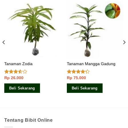
Tanaman Zodia
Tanaman Mangga Gadung
Rp
26.000
Rp
75.000
Dinilai
Dinilai
3.33
4.00
dari
dari 5
5
Beli Sekarang
Beli Sekarang
Tentang Bibit Online