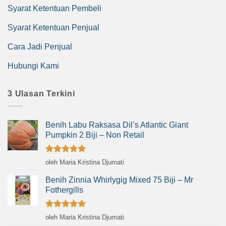
Syarat Ketentuan Pembeli
Syarat Ketentuan Penjual
Cara Jadi Penjual
Hubungi Kami
3 Ulasan Terkini
Benih Labu Raksasa Dil’s Atlantic Giant
Pumpkin 2 Biji – Non Retail
Dinilai
5
oleh Maria Kristina Djumati
dari 5
Benih Zinnia Whirlygig Mixed 75 Biji – Mr
Fothergills
Dinilai
5
oleh Maria Kristina Djumati
dari 5