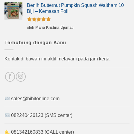
Benih Butternut Pumpkin Squash Waltham 10
Biji – Kemasan Foil
Dinilai
5
oleh Maria Kristina Djumati
dari 5
Terhubung dengan Kami
Kontak di bawah ini aktif melayani pada jam kerja.
sales@bibitonline.com
082240426123 (SMS center)
081342160833 (CALL center)