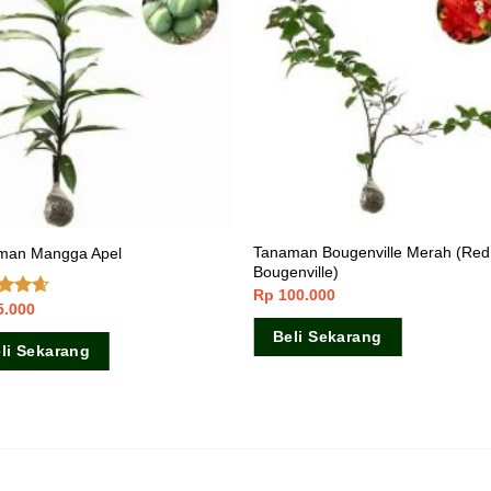
Tanaman Bougenville Merah (Red
man Mangga Apel
Bougenville)
Rp
100.000
5.000
ai
dari
Beli Sekarang
li Sekarang