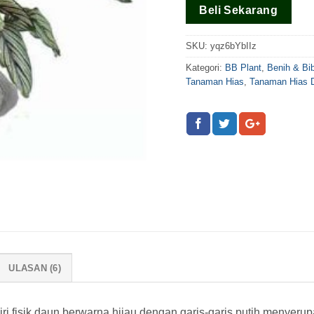
pada
rating
Beli Sekarang
pelanggan
SKU:
yqz6bYbIIz
Kategori:
BB Plant
,
Benih & Bi
Tanaman Hias
,
Tanaman Hias 
ULASAN (6)
i fisik daun berwarna hijau dengan garis-garis putih menyerupa