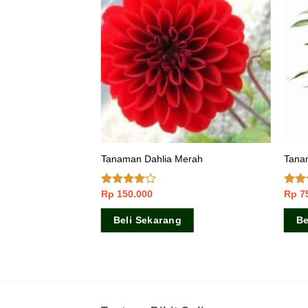
cing (Cat’s
Tanaman Dahlia Merah
Tana
Rp
150.000
Rp
7
Dinilai
Dinil
3.75
dari
4.33
5
5
Beli Sekarang
Be