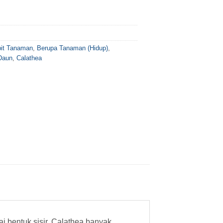
bit Tanaman
,
Berupa Tanaman (Hidup)
,
Daun
,
Calathea
i bentuk sisir. Calathea banyak