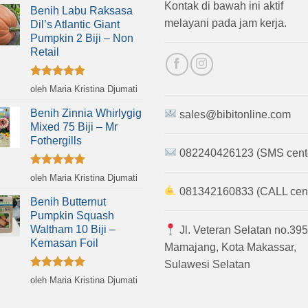
Kontak di bawah ini aktif
Benih Labu Raksasa
melayani pada jam kerja.
Dil’s Atlantic Giant
Pumpkin 2 Biji – Non
Retail
Dinilai
5
oleh Maria Kristina Djumati
dari 5
Benih Zinnia Whirlygig
sales@bibitonline.com
Mixed 75 Biji – Mr
Fothergills
082240426123 (SMS cent
Dinilai
5
oleh Maria Kristina Djumati
dari 5
081342160833 (CALL cent
Benih Butternut
Pumpkin Squash
Waltham 10 Biji –
Jl. Veteran Selatan no.395
Kemasan Foil
Mamajang, Kota Makassar,
Sulawesi Selatan
Dinilai
5
oleh Maria Kristina Djumati
dari 5