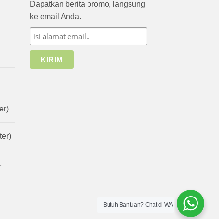
Dapatkan berita promo, langsung
ke email Anda.
er)
er)
,
Butuh Bantuan? Chat di WA