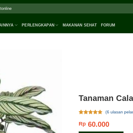
AINNYA
PERLENGKAPAN
MAKANAN SEHAT
FORUM
Tanaman Calat
(
6
ulasan pela
Rating
6
60.000
Rp
4.50
dari 5
berdasar