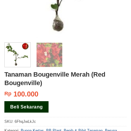
Tanaman Bougenville Merah (Red
Bougenville)
100.000
Rp
Beli Sekarang
SKU:
6FhqJwLkJc
Kategori:
Bunga Kertas
,
BB Plant
,
Benih & Bibit Tanaman
,
Berupa