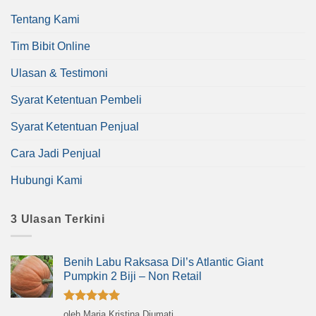
Tentang Kami
Tim Bibit Online
Ulasan & Testimoni
Syarat Ketentuan Pembeli
Syarat Ketentuan Penjual
Cara Jadi Penjual
Hubungi Kami
3 Ulasan Terkini
Benih Labu Raksasa Dil’s Atlantic Giant
Pumpkin 2 Biji – Non Retail
Dinilai
5
oleh Maria Kristina Djumati