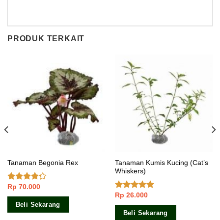
PRODUK TERKAIT
Tanaman Kumis Kucing (Cat’s
Tanaman Begonia Rex
Whiskers)
Rp
70.000
Dinilai
Rp
26.000
4.00
dari
Dinilai
5.00
5
dari 5
Beli Sekarang
Beli Sekarang