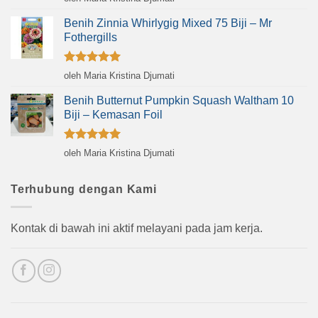
dari 5
Benih Zinnia Whirlygig Mixed 75 Biji – Mr
Fothergills
Dinilai
5
oleh Maria Kristina Djumati
dari 5
Benih Butternut Pumpkin Squash Waltham 10
Biji – Kemasan Foil
Dinilai
5
oleh Maria Kristina Djumati
dari 5
Terhubung dengan Kami
Kontak di bawah ini aktif melayani pada jam kerja.