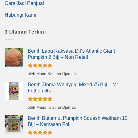
Cara Jadi Penjual
Hubungi Kami
3 Ulasan Terkini
Benih Labu Raksasa Dil’s Atlantic Giant
Pumpkin 2 Biji – Non Retail
Dinilai
5
oleh Maria Kristina Djumati
dari 5
Benih Zinnia Whirlygig Mixed 75 Biji – Mr
Fothergills
Dinilai
5
oleh Maria Kristina Djumati
dari 5
Benih Butternut Pumpkin Squash Waltham 10
Biji – Kemasan Foil