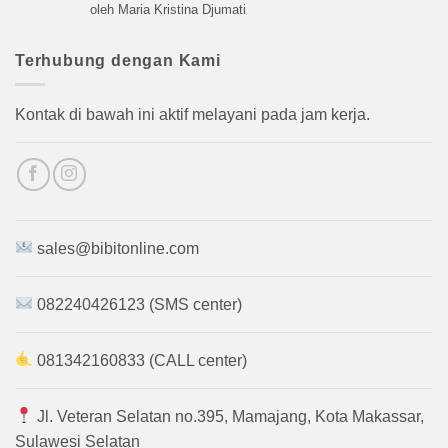
Dinilai
5
oleh Maria Kristina Djumati
dari 5
Terhubung dengan Kami
Kontak di bawah ini aktif melayani pada jam kerja.
sales@bibitonline.com
082240426123 (SMS center)
081342160833 (CALL center)
Jl. Veteran Selatan no.395, Mamajang, Kota Makassar,
Sulawesi Selatan