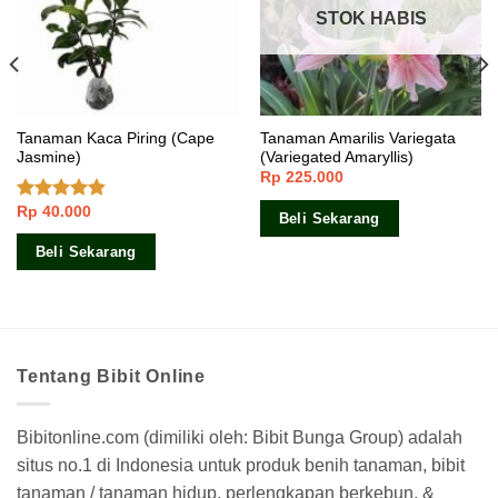
STOK HABIS
Tanaman Kaca Piring (Cape
Tanaman Amarilis Variegata
Jasmine)
(Variegated Amaryllis)
Rp
225.000
Rp
40.000
Dinilai
Beli Sekarang
4.50
dari 5
Beli Sekarang
Tentang Bibit Online
Bibitonline.com (dimiliki oleh: Bibit Bunga Group) adalah
situs no.1 di Indonesia untuk produk benih tanaman, bibit
tanaman / tanaman hidup, perlengkapan berkebun, &