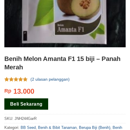
Benih Melon Amanta F1 15 biji – Panah
Merah
(
2
ulasan pelanggan)
Rating
2
5.00
13.000
Rp
dari 5
berdasar
pada
rating
Beli Sekarang
pelanggan
SKU:
JNH244GarR
Kategori:
BB Seed
,
Benih & Bibit Tanaman
,
Berupa Biji (Benih)
,
Benih