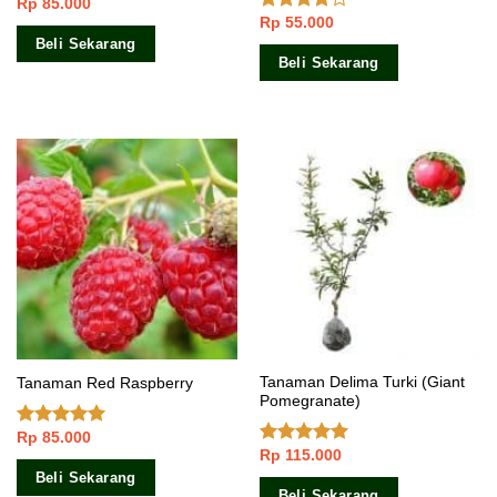
Rp
85.000
Dinilai
Rp
55.000
4.50
dari 5
Dinilai
3.67
dari
Beli Sekarang
5
Beli Sekarang
Tanaman Delima Turki (Giant
Tanaman Red Raspberry
Pomegranate)
Rp
85.000
Dinilai
5.00
Rp
115.000
dari 5
Dinilai
5.00
dari 5
Beli Sekarang
Beli Sekarang