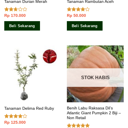
Tanaman Durian Merah
Tanaman Rambutan Aceh
Rp
170.000
Rp
50.000
Dinilai
Dinilai
2.50
3.89
dari
dari 5
5
Beli Sekarang
Beli Sekarang
STOK HABIS
Benih Labu Raksasa Dil’s
Tanaman Delima Red Ruby
Atlantic Giant Pumpkin 2 Biji –
Non Retail
Rp
125.000
Dinilai
3.86
dari