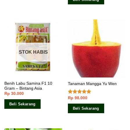
STOK HABIS
Benih Labu Samina F1 10
Tanaman Mangga Yu Wen
Gram – Bintang Asia
Rp
30.000
Rp
98.000
Dinilai
4.67
dari 5
Beli Sekarang
Beli Sekarang