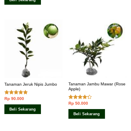
Tanaman Jambu Mawar (Rose
Tanaman Jeruk Nipis Jumbo
Apple)
Rp
90.000
Dinilai
Rp
50.000
4.50
dari 5
Dinilai
4.00
dari
Beli Sekarang
5
Beli Sekarang