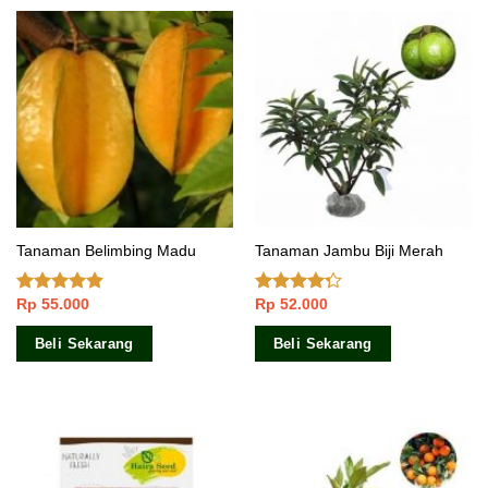
Tanaman Belimbing Madu
Tanaman Jambu Biji Merah
Rp
55.000
Rp
52.000
Dinilai
Dinilai
4.50
dari 5
4.00
dari
5
Beli Sekarang
Beli Sekarang