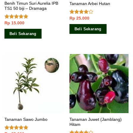
Benih Timun Suri Aurelia IPB
Tanaman Arbei Hutan
TS1 50 biji – Dramaga
Rp
25.000
Dinilai
Rp
15.000
3.60
dari
Dinilai
5
4.50
dari 5
Beli Sekarang
Beli Sekarang
Tanaman Juwet (Jamblang)
Tanaman Sawo Jumbo
Hitam