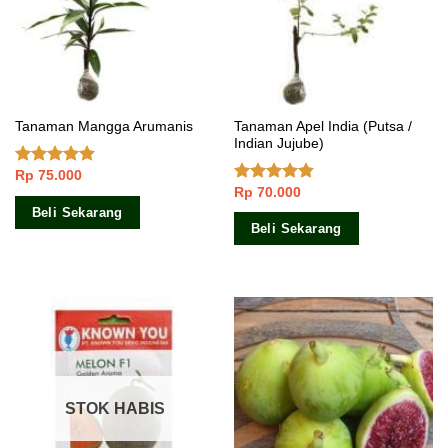
Tanaman Apel India (Putsa /
Tanaman Mangga Arumanis
Indian Jujube)
Rp
75.000
Dinilai
Rp
70.000
4.50
dari 5
Dinilai
4.50
dari 5
Beli Sekarang
Beli Sekarang
STOK HABIS