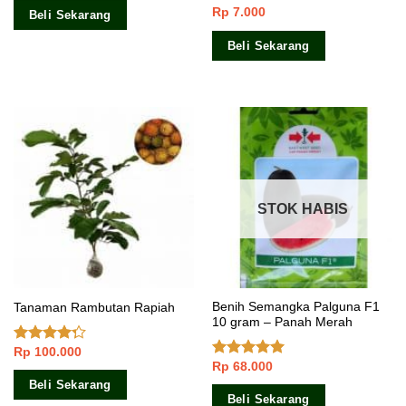
5
Rp
7.000
Dinilai
5.00
Beli Sekarang
dari 5
Beli Sekarang
STOK HABIS
Benih Semangka Palguna F1
Tanaman Rambutan Rapiah
10 gram – Panah Merah
Rp
100.000
Dinilai
Rp
68.000
4.00
dari
Dinilai
5.00
5
dari 5
Beli Sekarang
Beli Sekarang