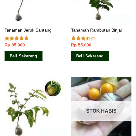
Tanaman Jeruk Santang
Tanaman Rambutan Binjai
Rp
85.000
Rp
55.000
Dinilai
5.00
Dinilai
dari 5
3.17
dari 5
Beli Sekarang
Beli Sekarang
STOK HABIS