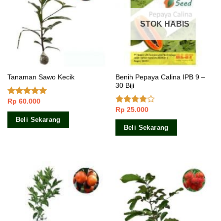
STOK HABIS
Benih Pepaya Calina IPB 9 –
Tanaman Sawo Kecik
30 Biji
Rp
60.000
Dinilai
5.00
Rp
25.000
dari 5
Dinilai
3.80
dari
Beli Sekarang
5
Beli Sekarang