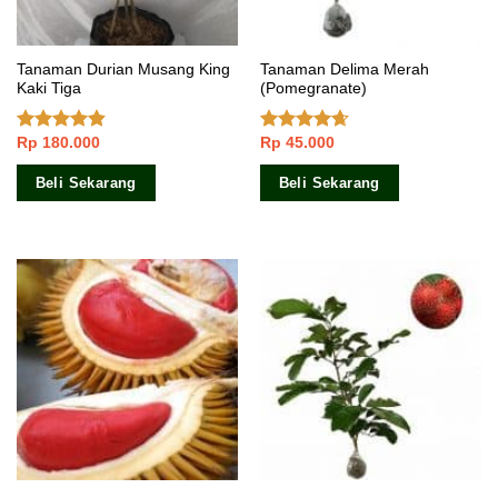
Tanaman Durian Musang King
Tanaman Delima Merah
Kaki Tiga
(Pomegranate)
Rp
180.000
Rp
45.000
Dinilai
Dinilai
4.50
dari 5
4.33
dari
5
Beli Sekarang
Beli Sekarang