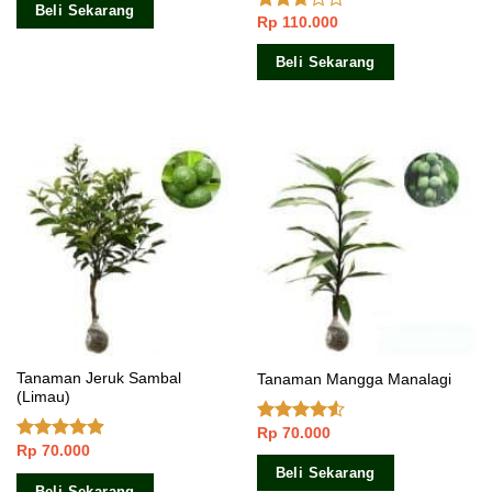
Beli Sekarang
Rp
110.000
Dinilai
2.50
dari 5
Beli Sekarang
Tanaman Jeruk Sambal
Tanaman Mangga Manalagi
(Limau)
Rp
70.000
Dinilai
Rp
70.000
4.25
dari
Dinilai
4.60
5
dari 5
Beli Sekarang
Beli Sekarang