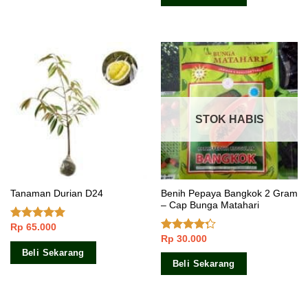
STOK HABIS
Benih Pepaya Bangkok 2 Gram
Tanaman Durian D24
– Cap Bunga Matahari
Rp
65.000
Dinilai
4.75
Rp
30.000
dari 5
Dinilai
4.00
dari
Beli Sekarang
5
Beli Sekarang