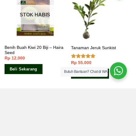
STOK HABIS
Benih Buah Kiwi 20 Biji – Haira
Tanaman Jeruk Sunkist
Seed
Rp
12.000
Rp
55.000
Dinilai
4.67
dari 5
Beli Sekarang
Butuh Bantuan? Chat di WA
Beli Sekarang
STOK HABIS