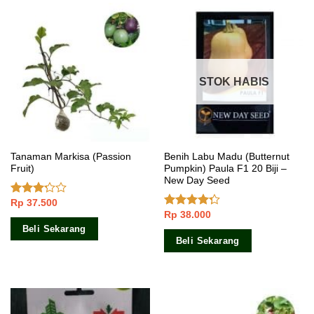
STOK HABIS
Tanaman Markisa (Passion
Benih Labu Madu (Butternut
Fruit)
Pumpkin) Paula F1 20 Biji –
New Day Seed
Rp
37.500
Dinilai
3.00
Rp
38.000
Dinilai
dari 5
4.00
dari
Beli Sekarang
5
Beli Sekarang