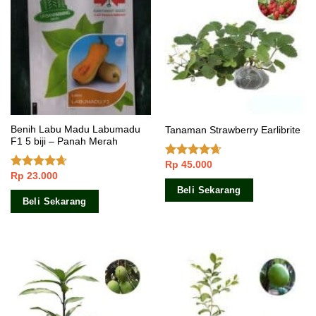
Benih Labu Madu Labumadu
Tanaman Strawberry Earlibrite
F1 5 biji – Panah Merah
Rp
45.000
Dinilai
Rp
23.000
4.33
dari
Dinilai
5
4.33
dari
Beli Sekarang
5
Beli Sekarang