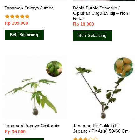
Benih Purple Tomatillo /
Tanaman Srikaya Jumbo
Ciplukan Ungu 15 biji – Non
Retail
Rp
105.000
Dinilai
Rp
10.000
4.50
dari 5
Beli Sekarang
Beli Sekarang
Tanaman Pir Coklat (Pir
Tanaman Pepaya California
Jepang / Pir Asia) 50-60 Cm
Rp
35.000