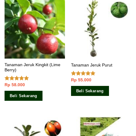
Tanaman Jeruk Kingkit (Lime
Tanaman Jeruk Purut
Berry)
Rp
55.000
Dinilai
4.86
Rp
58.000
dari 5
Dinilai
5.00
dari 5
Beli Sekarang
Beli Sekarang