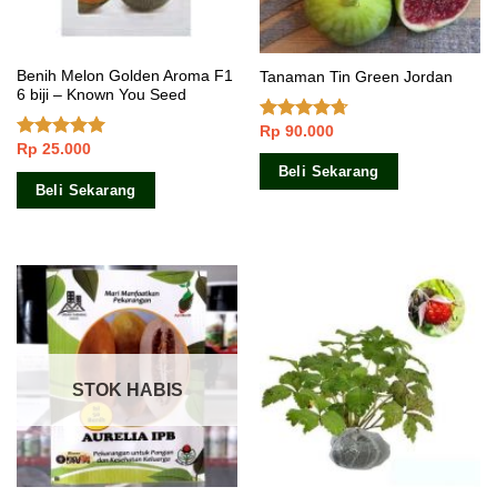
Benih Melon Golden Aroma F1
Tanaman Tin Green Jordan
6 biji – Known You Seed
Rp
90.000
Dinilai
Rp
25.000
4.40
dari 5
Dinilai
5.00
dari 5
Beli Sekarang
Beli Sekarang
STOK HABIS