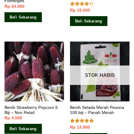
Fothergills
Rp
54.000
Rp
15.000
Dinilai
4.00
dari
Beli Sekarang
5
Beli Sekarang
STOK HABIS
Benih Strawberry Popcorn 5
Benih Selada Merah Pesona
Biji – Non Retail
100 biji – Panah Merah
Rp
4.000
Rp
13.000
Dinilai
5.00
Beli Sekarang
dari 5