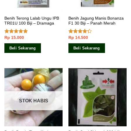
Benih Terong Lalab Ungu IPB
Benih Jagung Manis Bonanza
TR01U 100 Biji – Dramaga
F1 30 Biji – Panah Merah
Rp
15.000
Rp
14.500
Dinilai
4.67
Dinilai
dari 5
4.00
dari
5
Beli Sekarang
Beli Sekarang
STOK HABIS