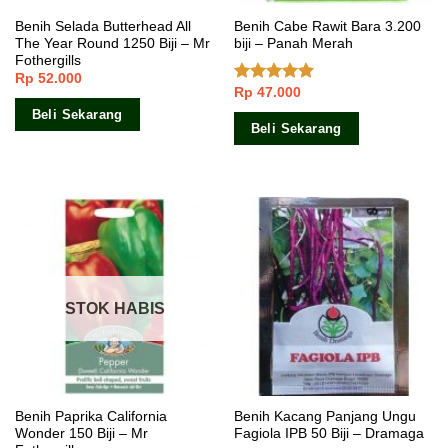
Benih Selada Butterhead All
Benih Cabe Rawit Bara 3.200
The Year Round 1250 Biji – Mr
biji – Panah Merah
Fothergills
Rp
52.000
Rp
47.000
Dinilai
5.00
dari 5
Beli Sekarang
Beli Sekarang
STOK HABIS
Benih Paprika California
Benih Kacang Panjang Ungu
Wonder 150 Biji – Mr
Fagiola IPB 50 Biji – Dramaga