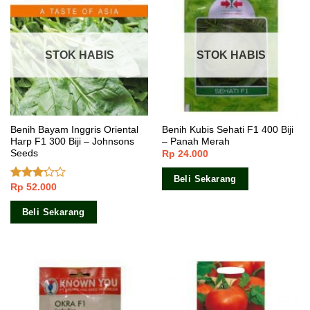
STOK HABIS
STOK HABIS
Benih Bayam Inggris Oriental
Benih Kubis Sehati F1 400 Biji
Harp F1 300 Biji – Johnsons
– Panah Merah
Seeds
Rp
24.000
Beli Sekarang
Rp
52.000
Dinilai
3.00
dari 5
Beli Sekarang