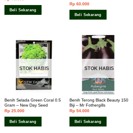
Rp
60.000
4.00
dari
Dinilai
5.00
5
dari 5
Beli Sekarang
Beli Sekarang
STOK HABIS
STOK HABIS
Benih Selada Green Coral 0.5
Benih Terong Black Beauty 150
Gram – New Day Seed
Biji – Mr Fothergills
Rp
25.000
Rp
54.000
Beli Sekarang
Beli Sekarang