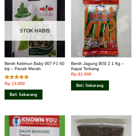
STOK HABIS
Benih Ketimun Baby 007 F1 50
Benih Jagung BISI 2 1 Kg –
biji – Panah Merah
Kapal Terbang
Rp
81.000
Rp
13.000
Dinilai
Beli Sekarang
4.50
dari 5
Beli Sekarang