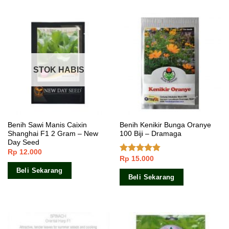
STOK HABIS
Benih Sawi Manis Caixin
Benih Kenikir Bunga Oranye
Shanghai F1 2 Gram – New
100 Biji – Dramaga
Day Seed
Rp
12.000
Rp
15.000
Dinilai
4.50
dari 5
Beli Sekarang
Beli Sekarang