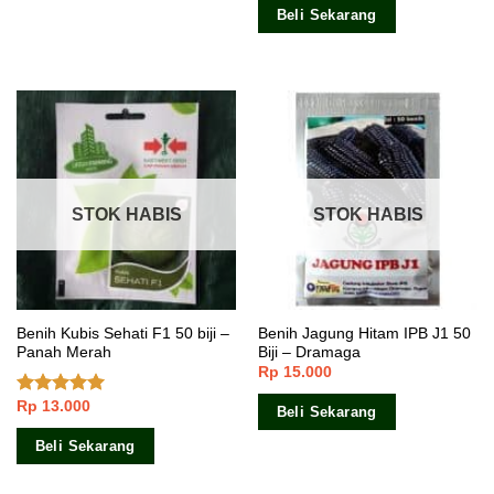
Beli Sekarang
STOK HABIS
STOK HABIS
Benih Kubis Sehati F1 50 biji –
Benih Jagung Hitam IPB J1 50
Panah Merah
Biji – Dramaga
Rp
15.000
Rp
13.000
Dinilai
5.00
Beli Sekarang
dari 5
Beli Sekarang