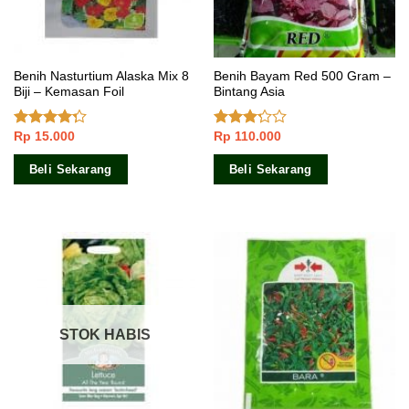
Benih Nasturtium Alaska Mix 8
Benih Bayam Red 500 Gram –
Biji – Kemasan Foil
Bintang Asia
Rp
15.000
Rp
110.000
Dinilai
Dinilai
4.00
dari
3.00
5
dari 5
Beli Sekarang
Beli Sekarang
STOK HABIS