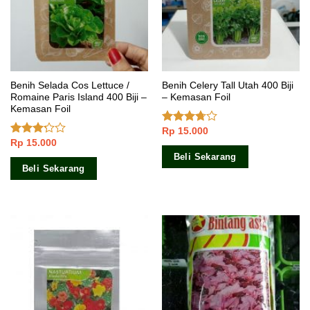
Benih Selada Cos Lettuce /
Benih Celery Tall Utah 400 Biji
Romaine Paris Island 400 Biji –
– Kemasan Foil
Kemasan Foil
Rp
15.000
Dinilai
Rp
15.000
3.50
dari
Dinilai
5
3.00
Beli Sekarang
dari 5
Beli Sekarang