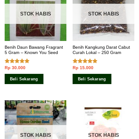
STOK HABIS
STOK HABIS
Benih Daun Bawang Fragrant
Benih Kangkung Darat Cabut
5 Gram – Known You Seed
Curah Lokal – 250 Gram
Rp
30.000
Rp
15.000
Dinilai
5.00
Dinilai
dari 5
4.50
dari 5
Beli Sekarang
Beli Sekarang
STOK HABIS
STOK HABIS