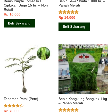
Benih Purple Tomatillo /
Benih Sawi Shinta 1.000 biji –
Ciplukan Ungu 15 biji – Non
Panah Merah
Retail
Rp
10.000
Rp
14.000
Dinilai
5.00
dari 5
Beli Sekarang
Beli Sekarang
Benih Kangkung Bangkok 1 kg
Tanaman Petai (Pete)
– Panah Merah
Rp
70.000
Dinilai