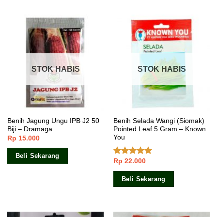
STOK HABIS
STOK HABIS
Benih Jagung Ungu IPB J2 50
Benih Selada Wangi (Siomak)
Biji – Dramaga
Pointed Leaf 5 Gram – Known
You
Rp
15.000
Beli Sekarang
Rp
22.000
Dinilai
5.00
dari 5
Beli Sekarang