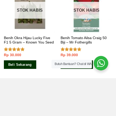
STOK HABIS
STOK HABIS
Benih Okra Hijau Lucky Five
Benih Tomato Ailsa Craig 50
F1 5 Gram – Known You Seed
Biji – Mr Fothergills
Rp
30.000
Rp
39.000
Dinilai
5.00
Dinilai
5.00
dari 5
dari 5
Butuh Bantuan? Chat di WA
Beli Sekarang
Beli Sekarang
STOK HABIS