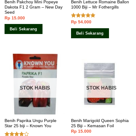
Benih Pakchoy Mini Popeye
Benih Lettuce Romaine Ballon
Dakota F1 2 Gram – New Day
1000 Biji – Mr Fothergills
Seed
Rp
15.000
Rp
54.000
Dinilai
5.00
dari 5
Beli Sekarang
Beli Sekarang
STOK HABIS
STOK HABIS
Benih Paprika Ungu Purple
Benih Marigold Queen Sophia
Star 25 biji – Known You
25 Biji – Kemasan Foil
Rp
15.000