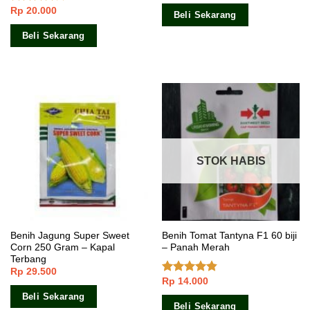
Rp
20.000
Dinilai
Beli Sekarang
3.67
dari
5
Beli Sekarang
STOK HABIS
Benih Jagung Super Sweet
Benih Tomat Tantyna F1 60 biji
Corn 250 Gram – Kapal
– Panah Merah
Terbang
Rp
29.500
Rp
14.000
Dinilai
4.50
dari 5
Beli Sekarang
Beli Sekarang