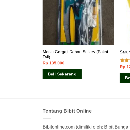
 HABIS
Mesin Gergaji Dahan Sellery (Pakai
ion Star
Saru
Tali)
Rp
135.000
Rp
1
Dinil
4.43
Beli Sekarang
Be
Tentang Bibit Online
Bibitonline.com (dimiliki oleh: Bibit Bung