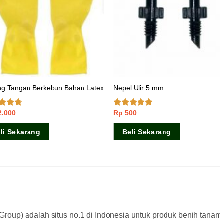
ng Tangan Berkebun Bahan Latex
Nepel Ulir 5 mm
2.000
Rp
500
ai
Dinilai
dari 5
4.50
dari 5
li Sekarang
Beli Sekarang
a Group) adalah situs no.1 di Indonesia untuk produk benih tana