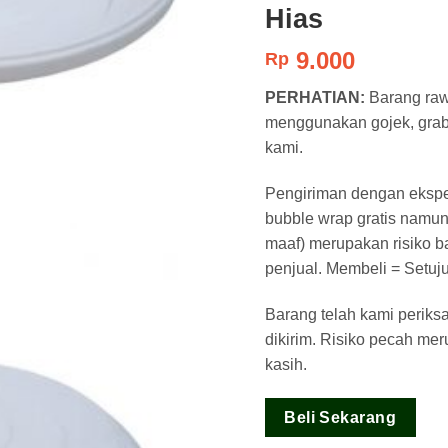
Hias
9.000
Rp
PERHATIAN:
Barang raw
menggunakan gojek, grab, 
kami.
Pengiriman dengan eksped
bubble wrap gratis namun
maaf) merupakan risiko b
penjual. Membeli = Setuju
Barang telah kami periks
dikirim. Risiko pecah me
kasih.
Beli Sekarang