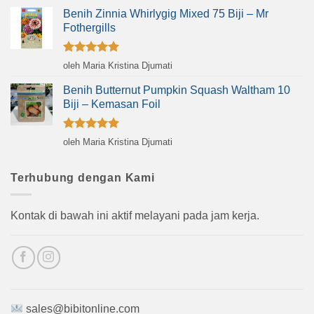
Benih Zinnia Whirlygig Mixed 75 Biji – Mr
Fothergills
Dinilai
5
oleh Maria Kristina Djumati
dari 5
Benih Butternut Pumpkin Squash Waltham 10
Biji – Kemasan Foil
Dinilai
5
oleh Maria Kristina Djumati
dari 5
Terhubung dengan Kami
Kontak di bawah ini aktif melayani pada jam kerja.
sales@bibitonline.com