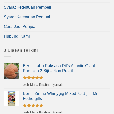
Syarat Ketentuan Pembeli
Syarat Ketentuan Penjual
Cara Jadi Penjual
Hubungi Kami
3 Ulasan Terkini
Benih Labu Raksasa Dil’s Atlantic Giant
Pumpkin 2 Biji – Non Retail
Dinilai
5
oleh Maria Kristina Djumati
dari 5
Benih Zinnia Whirlygig Mixed 75 Biji – Mr
Fothergills
Dinilai
5
oleh Maria Kristina Djumati