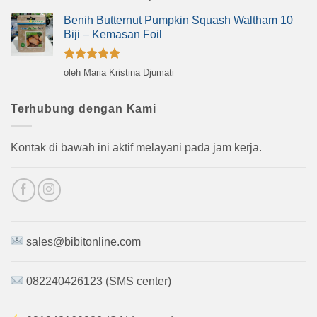
dari 5
Benih Butternut Pumpkin Squash Waltham 10
Biji – Kemasan Foil
Dinilai
5
oleh Maria Kristina Djumati
dari 5
Terhubung dengan Kami
Kontak di bawah ini aktif melayani pada jam kerja.
sales@bibitonline.com
082240426123 (SMS center)