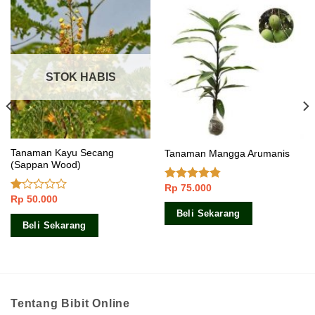
STOK HABIS
Tanaman Kayu Secang
Tanaman Mangga Arumanis
(Sappan Wood)
Rp
75.000
Dinilai
Rp
50.000
4.50
dari 5
Dinilai
1.00
Beli Sekarang
dari
Beli Sekarang
5
Tentang Bibit Online