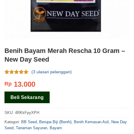
Benih Bayam Merah Rescha 10 Gram –
New Day Seed
(
3
ulasan pelanggan)
Rating
3
5.00
13.000
Rp
dari 5
berdasar
pada
rating
Beli Sekarang
pelanggan
SKU:
4RKkFpyXPH
Kategori:
BB Seed
,
Berupa Biji (Benih)
,
Benih Kemasan Asli
,
New Day
Seed
,
Tanaman Sayuran
,
Bayam