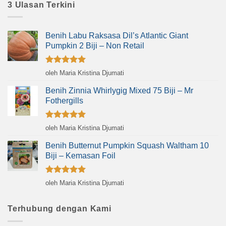
3 Ulasan Terkini
Benih Labu Raksasa Dil’s Atlantic Giant
Pumpkin 2 Biji – Non Retail
Dinilai
5
oleh Maria Kristina Djumati
dari 5
Benih Zinnia Whirlygig Mixed 75 Biji – Mr
Fothergills
Dinilai
5
oleh Maria Kristina Djumati
dari 5
Benih Butternut Pumpkin Squash Waltham 10
Biji – Kemasan Foil
Dinilai
5
oleh Maria Kristina Djumati
dari 5
Terhubung dengan Kami