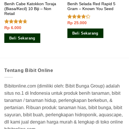
Benih Cabe Katokkon Toraja
Benih Selada Red Rapid 5
(Biasa/Kecil) 10 Biji – Non
Gram – Known You Seed
Retail
Rp
25.000
Dinilai
Rp
6.000
4.00
dari
Dinilai
5
4.33
dari
Beli Sekarang
5
Beli Sekarang
Tentang Bibit Online
Bibitonline.com (dimiliki oleh: Bibit Bunga Group) adalah
situs no.1 di Indonesia untuk produk benih tanaman, bibit
tanaman / tanaman hidup, perlengkapan berkebun, &
pertanian. Ribuan produk: tanaman hias, bibit bunga, bibit
sayuran, bibit buah, perlengkapan hidroponik, aquascape,
dll kami jual dengan harga murah & lengkap di toko online