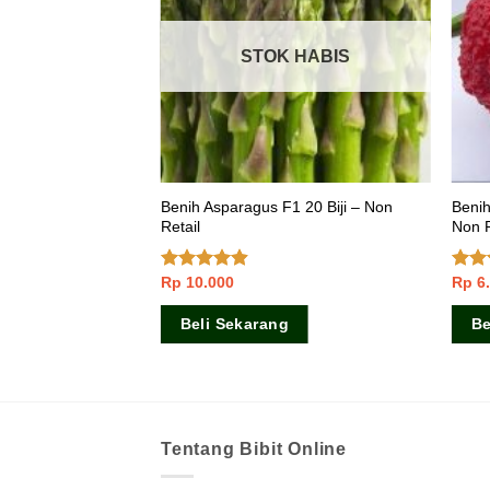
 HABIS
STOK HABIS
angi (Sudah
Benih Asparagus F1 20 Biji – Non
Benih
Retail
Non R
Rp
10.000
Rp
6
Dinilai
Dinil
4.56
dari 5
4.50
Beli Sekarang
Be
Tentang Bibit Online