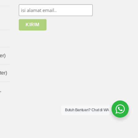
er)
er)
,
Butuh Bantuan? Chat di WA