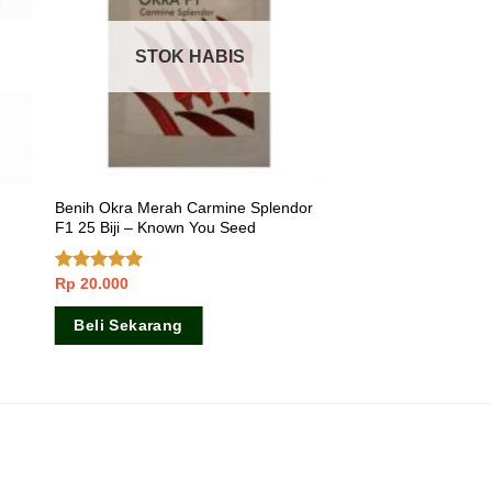
STOK HABIS
Benih Okra Merah Carmine Splendor
F1 25 Biji – Known You Seed
Rp
20.000
Dinilai
5.00
dari 5
Beli Sekarang