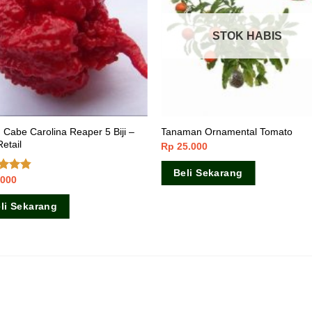
STOK HABIS
 Cabe Carolina Reaper 5 Biji –
Tanaman Ornamental Tomato
etail
Rp
25.000
Beli Sekarang
.000
ai
dari 5
li Sekarang