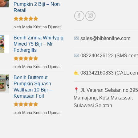
Pumpkin 2 Biji – Non
Retail
Dinilai
5
oleh Maria Kristina Djumati
dari 5
Benih Zinnia Whirlygig
sales@bibitonline.com
Mixed 75 Biji – Mr
Fothergills
082240426123 (SMS cent
Dinilai
5
oleh Maria Kristina Djumati
dari 5
081342160833 (CALL cent
Benih Butternut
Pumpkin Squash
Waltham 10 Biji –
Jl. Veteran Selatan no.395
Kemasan Foil
Mamajang, Kota Makassar,
Sulawesi Selatan
Dinilai
5
oleh Maria Kristina Djumati
dari 5
 Hak cipta dilindungi.