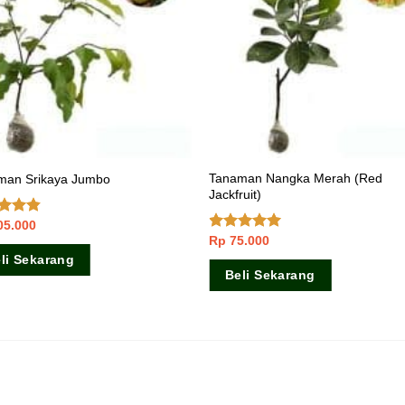
Tanaman Nangka Merah (Red
man Srikaya Jumbo
Jackfruit)
05.000
ai
dari 5
Rp
75.000
Dinilai
5.00
dari 5
li Sekarang
Beli Sekarang