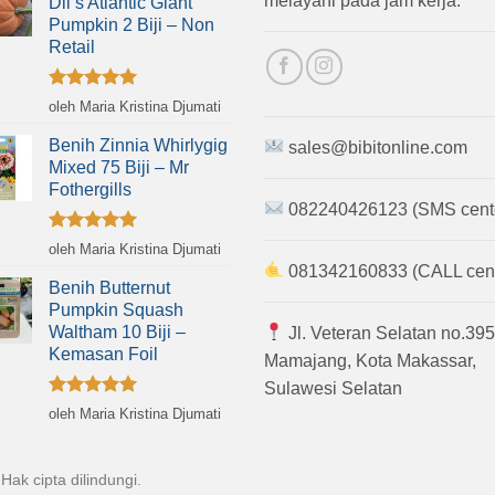
melayani pada jam kerja.
Dil’s Atlantic Giant
Pumpkin 2 Biji – Non
Retail
Dinilai
5
oleh Maria Kristina Djumati
dari 5
Benih Zinnia Whirlygig
sales@bibitonline.com
Mixed 75 Biji – Mr
Fothergills
082240426123 (SMS cent
Dinilai
5
oleh Maria Kristina Djumati
dari 5
081342160833 (CALL cent
Benih Butternut
Pumpkin Squash
Waltham 10 Biji –
Jl. Veteran Selatan no.395
Kemasan Foil
Mamajang, Kota Makassar,
Sulawesi Selatan
Dinilai
5
oleh Maria Kristina Djumati
dari 5
 Hak cipta dilindungi.