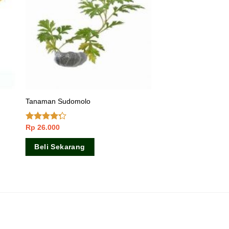
Tanaman Sudomolo
Rp
26.000
Dinilai
4.00
dari
5
Beli Sekarang