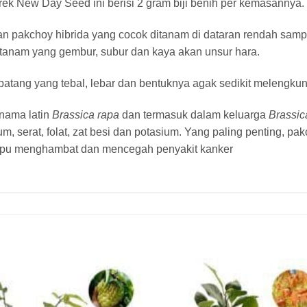
k New Day Seed ini berisi 2 gram biji benih per kemasannya.
 pakchoy hibrida yang cocok ditanam di dataran rendah samp
tanam yang gembur, subur dan kaya akan unsur hara.
tang yang tebal, lebar dan bentuknya agak sedikit melengkung
 nama latin
Brassica rapa
dan termasuk dalam keluarga
Brassi
ium, serat, folat, zat besi dan potasium. Yang paling penting
mpu menghambat dan mencegah penyakit kanker