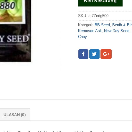
Beli Sekarang
SKU:
ct7Zcdg500
Kategori:
BB Seed
,
Benih & Bi
Kemasan Asli
,
New Day Seed
,
Choy
ULASAN (0)