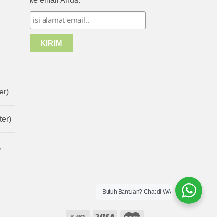
ke email Anda.
er)
er)
,
Butuh Bantuan? Chat di WA