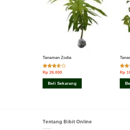
 Gadung
Tanaman Zodia
Tana
Rp
26.000
Rp
1
Dinilai
Dinil
3.33
4.50
dari 5
Beli Sekarang
Be
Tentang Bibit Online