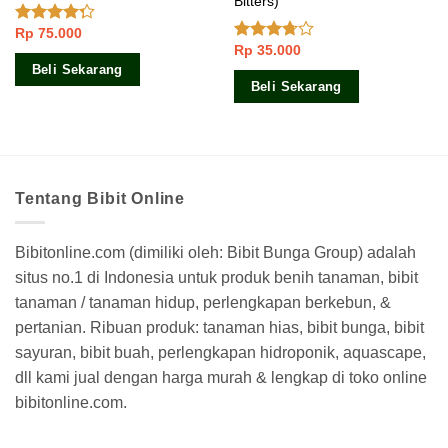
Bitters)
Rp
75.000
Dinilai
Rp
35.000
4.00
dari
Dinilai
5
3.50
dari
Beli Sekarang
5
Beli Sekarang
Tentang Bibit Online
Bibitonline.com (dimiliki oleh: Bibit Bunga Group) adalah
situs no.1 di Indonesia untuk produk benih tanaman, bibit
tanaman / tanaman hidup, perlengkapan berkebun, &
pertanian. Ribuan produk: tanaman hias, bibit bunga, bibit
sayuran, bibit buah, perlengkapan hidroponik, aquascape,
dll kami jual dengan harga murah & lengkap di toko online
bibitonline.com.