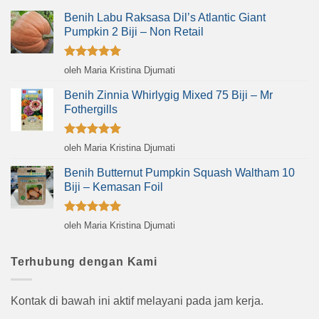
Benih Labu Raksasa Dil’s Atlantic Giant
Pumpkin 2 Biji – Non Retail
Dinilai
5
oleh Maria Kristina Djumati
dari 5
Benih Zinnia Whirlygig Mixed 75 Biji – Mr
Fothergills
Dinilai
5
oleh Maria Kristina Djumati
dari 5
Benih Butternut Pumpkin Squash Waltham 10
Biji – Kemasan Foil
Dinilai
5
oleh Maria Kristina Djumati
dari 5
Terhubung dengan Kami
Kontak di bawah ini aktif melayani pada jam kerja.