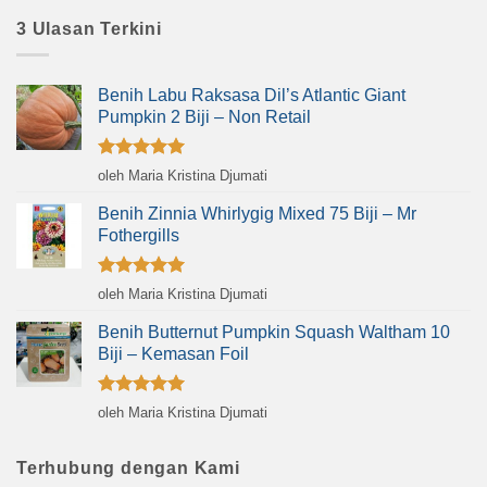
3 Ulasan Terkini
Benih Labu Raksasa Dil’s Atlantic Giant
Pumpkin 2 Biji – Non Retail
Dinilai
5
oleh Maria Kristina Djumati
dari 5
Benih Zinnia Whirlygig Mixed 75 Biji – Mr
Fothergills
Dinilai
5
oleh Maria Kristina Djumati
dari 5
Benih Butternut Pumpkin Squash Waltham 10
Biji – Kemasan Foil
Dinilai
5
oleh Maria Kristina Djumati
dari 5
Terhubung dengan Kami