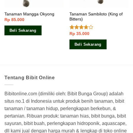
Tanaman Sambiloto (King of
Tanaman Mangga Okyong
Bitters)
Rp
85.000
Beli Sekarang
Rp
35.000
Dinilai
3.50
dari
5
Beli Sekarang
Tentang Bibit Online
Bibitonline.com (dimiliki oleh: Bibit Bunga Group) adalah
situs no.1 di Indonesia untuk produk benih tanaman, bibit
tanaman / tanaman hidup, perlengkapan berkebun, &
pertanian. Ribuan produk: tanaman hias, bibit bunga, bibit
sayuran, bibit buah, perlengkapan hidroponik, aquascape,
dll kami jual dengan harga murah & lengkap di toko online