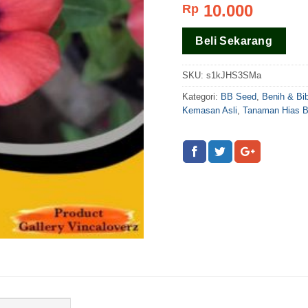
10.000
Rp
dari 5
berdasar
pada
rating
Beli Sekarang
pelanggan
SKU:
s1kJHS3SMa
Kategori:
BB Seed
,
Benih & Bi
Kemasan Asli
,
Tanaman Hias 