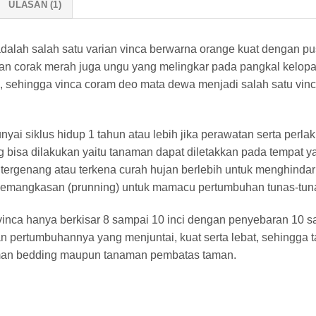
ULASAN (1)
lah salah satu varian vinca berwarna orange kuat dengan pusa
an corak merah juga ungu yang melingkar pada pangkal kelop
sehingga vinca coram deo mata dewa menjadi salah satu vinca 
i siklus hidup 1 tahun atau lebih jika perawatan serta perla
g bisa dilakukan yaitu tanaman dapat diletakkan pada tempat y
ergenang atau terkena curah hujan berlebih untuk menghindari
pemangkasan (prunning) untuk mamacu pertumbuhan tunas-tuna
nca hanya berkisar 8 sampai 10 inci dengan penyebaran 10 sa
n pertumbuhannya yang menjuntai, kuat serta lebat, sehingga 
aman bedding maupun tanaman pembatas taman.