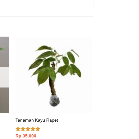
Tanaman Kayu Rapet
Rp
35.000
Dinilai
5.00