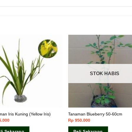
STOK HABIS
an Iris Kuning (Yellow Iris)
Tanaman Blueberry 50-60cm
5.000
Rp
950.000
li Sekarang
Beli Sekarang