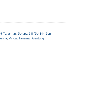
bit Tanaman
,
Berupa Biji (Benih)
,
Benih
Bunga
,
Vinca
,
Tanaman Gantung