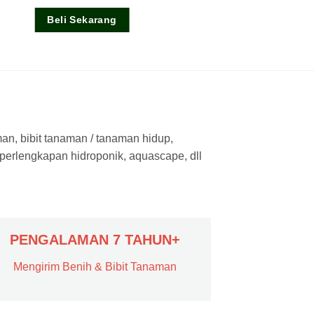
dari 5
Beli Sekarang
man, bibit tanaman / tanaman hidup,
 perlengkapan hidroponik, aquascape, dll
PENGALAMAN 7 TAHUN+
Mengirim Benih & Bibit Tanaman