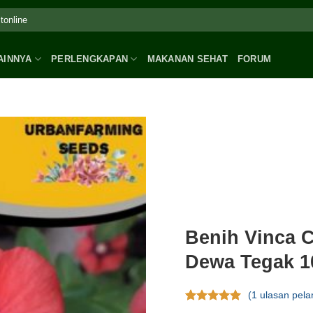
AINNYA
PERLENGKAPAN
MAKANAN SEHAT
FORUM
Benih Vinca 
Dewa Tegak 10
(
1
ulasan pela
Rating
1
5.00