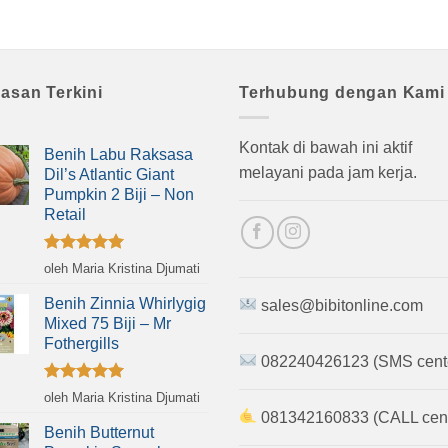
lasan Terkini
Terhubung dengan Kami
Kontak di bawah ini aktif
Benih Labu Raksasa
melayani pada jam kerja.
Dil’s Atlantic Giant
Pumpkin 2 Biji – Non
Retail
Dinilai
5
oleh Maria Kristina Djumati
dari 5
Benih Zinnia Whirlygig
sales@bibitonline.com
Mixed 75 Biji – Mr
Fothergills
082240426123 (SMS cent
Dinilai
5
oleh Maria Kristina Djumati
dari 5
081342160833 (CALL cent
Benih Butternut