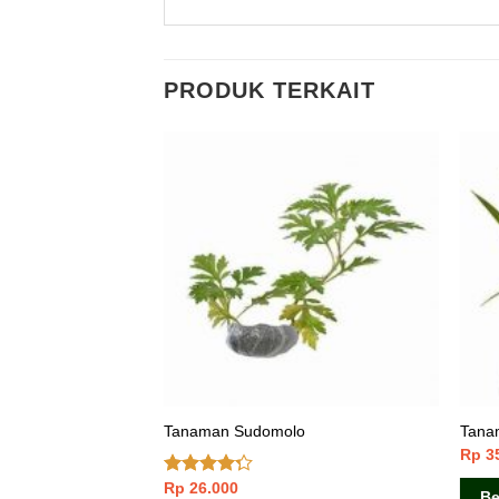
PRODUK TERKAIT
ing (Cape Jasmine)
Tanaman Sudomolo
Tanam
Rp
3
Rp
26.000
Dinilai
Be