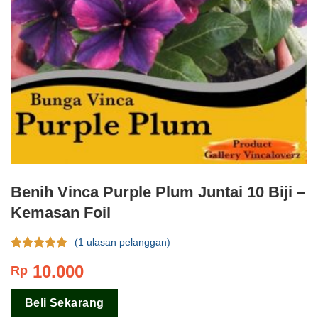
Benih Vinca Purple Plum Juntai 10 Biji –
Kemasan Foil
(
1
ulasan pelanggan)
Rating
1
5.00
10.000
Rp
dari 5
berdasar
pada
rating
Beli Sekarang
pelanggan