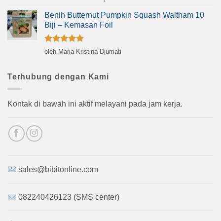
dari 5
Benih Butternut Pumpkin Squash Waltham 10
Biji – Kemasan Foil
Dinilai
5
oleh Maria Kristina Djumati
dari 5
Terhubung dengan Kami
Kontak di bawah ini aktif melayani pada jam kerja.
sales@bibitonline.com
082240426123 (SMS center)