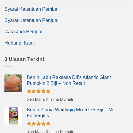
Syarat Ketentuan Pembeli
Syarat Ketentuan Penjual
Cara Jadi Penjual
Hubungi Kami
3 Ulasan Terkini
Benih Labu Raksasa Dil’s Atlantic Giant
Pumpkin 2 Biji – Non Retail
Dinilai
5
oleh Maria Kristina Djumati
dari 5
Benih Zinnia Whirlygig Mixed 75 Biji – Mr
Fothergills
Dinilai
5
oleh Maria Kristina Djumati