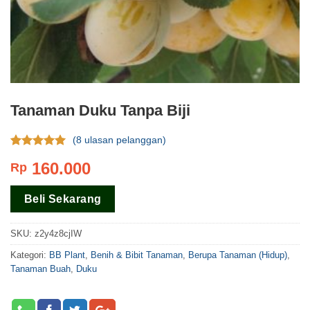
Tanaman Duku Tanpa Biji
(
8
ulasan pelanggan)
Rating
8
4.63
160.000
Rp
dari 5
berdasar
pada
rating
Beli Sekarang
pelanggan
SKU:
z2y4z8cjIW
Kategori:
BB Plant
,
Benih & Bibit Tanaman
,
Berupa Tanaman (Hidup)
,
Tanaman Buah
,
Duku