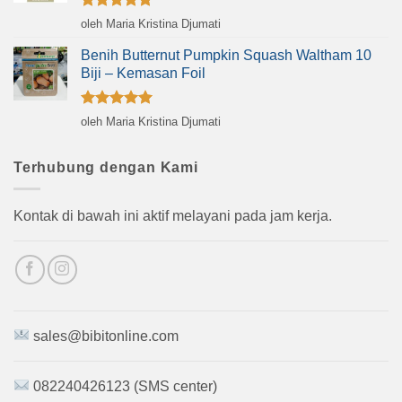
Dinilai
5
oleh Maria Kristina Djumati
dari 5
Benih Butternut Pumpkin Squash Waltham 10
Biji – Kemasan Foil
Dinilai
5
oleh Maria Kristina Djumati
dari 5
Terhubung dengan Kami
Kontak di bawah ini aktif melayani pada jam kerja.
sales@bibitonline.com
082240426123 (SMS center)