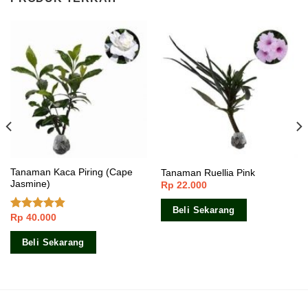
Tanaman Kaca Piring (Cape
Tanaman Ruellia Pink
Jasmine)
Rp
22.000
Beli Sekarang
Rp
40.000
Dinilai
4.50
dari 5
Beli Sekarang