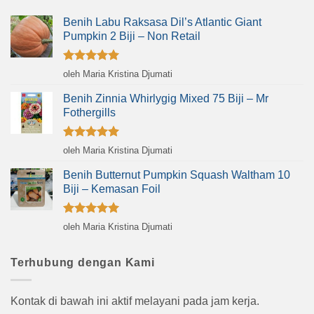
Benih Labu Raksasa Dil’s Atlantic Giant
Pumpkin 2 Biji – Non Retail
Dinilai
5
oleh Maria Kristina Djumati
dari 5
Benih Zinnia Whirlygig Mixed 75 Biji – Mr
Fothergills
Dinilai
5
oleh Maria Kristina Djumati
dari 5
Benih Butternut Pumpkin Squash Waltham 10
Biji – Kemasan Foil
Dinilai
5
oleh Maria Kristina Djumati
dari 5
Terhubung dengan Kami
Kontak di bawah ini aktif melayani pada jam kerja.