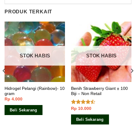
PRODUK TERKAIT
STOK HABIS
STOK HABIS
Hidrogel Pelangi (Rainbow)- 10
Benih Strawberry Giant ± 100
gram
Biji – Non Retail
Rp
4.000
Rp
10.000
Dinilai
Beli Sekarang
4.16
dari
5
Beli Sekarang