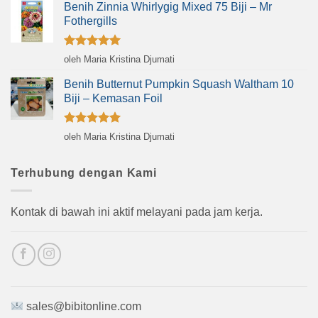
Benih Zinnia Whirlygig Mixed 75 Biji – Mr
Fothergills
Dinilai
5
oleh Maria Kristina Djumati
dari 5
Benih Butternut Pumpkin Squash Waltham 10
Biji – Kemasan Foil
Dinilai
5
oleh Maria Kristina Djumati
dari 5
Terhubung dengan Kami
Kontak di bawah ini aktif melayani pada jam kerja.
sales@bibitonline.com