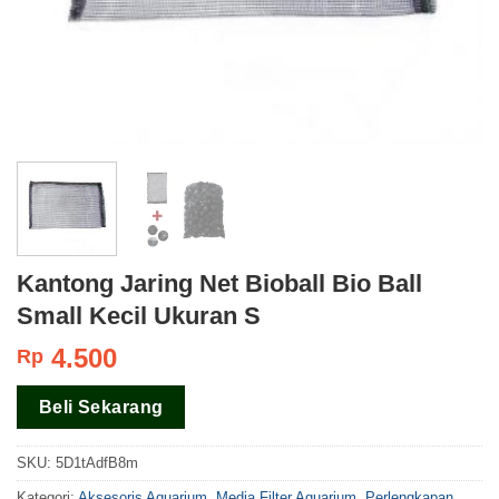
Kantong Jaring Net Bioball Bio Ball
Small Kecil Ukuran S
4.500
Rp
Beli Sekarang
SKU:
5D1tAdfB8m
Kategori:
Aksesoris Aquarium
,
Media Filter Aquarium
,
Perlengkapan