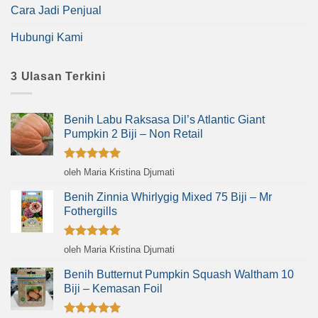
Cara Jadi Penjual
Hubungi Kami
3 Ulasan Terkini
Benih Labu Raksasa Dil’s Atlantic Giant
Pumpkin 2 Biji – Non Retail
Dinilai
5
oleh Maria Kristina Djumati
dari 5
Benih Zinnia Whirlygig Mixed 75 Biji – Mr
Fothergills
Dinilai
5
oleh Maria Kristina Djumati
dari 5
Benih Butternut Pumpkin Squash Waltham 10
Biji – Kemasan Foil