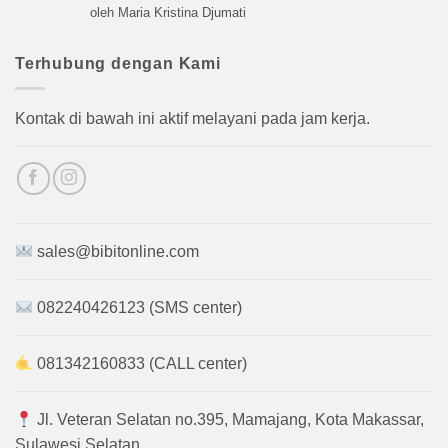
Dinilai
5
oleh Maria Kristina Djumati
dari 5
Terhubung dengan Kami
Kontak di bawah ini aktif melayani pada jam kerja.
sales@bibitonline.com
082240426123 (SMS center)
081342160833 (CALL center)
Jl. Veteran Selatan no.395, Mamajang, Kota Makassar,
Sulawesi Selatan