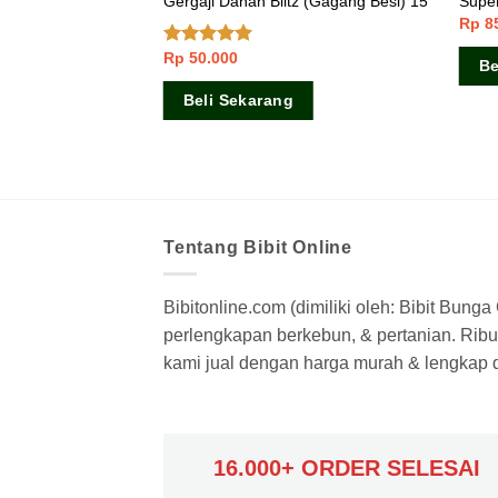
h 3mm 1 Roll (52,1
Gergaji Dahan Blitz (Gagang Besi) 15″
Super
Rp
8
Rp
50.000
Dinilai
5.00
Be
dari 5
Beli Sekarang
Tentang Bibit Online
Bibitonline.com (dimiliki oleh: Bibit Bung
perlengkapan berkebun, & pertanian. Ribua
kami jual dengan harga murah & lengkap di
16.000+ ORDER SELESAI