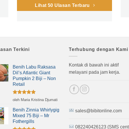
Lihat 50 Ulasan Terbaru
lasan Terkini
Terhubung dengan Kami
Kontak di bawah ini aktif
Benih Labu Raksasa
melayani pada jam kerja.
Dil’s Atlantic Giant
Pumpkin 2 Biji – Non
Retail
Dinilai
5
oleh Maria Kristina Djumati
dari 5
Benih Zinnia Whirlygig
sales@bibitonline.com
Mixed 75 Biji – Mr
Fothergills
082240426123 (SMS cent