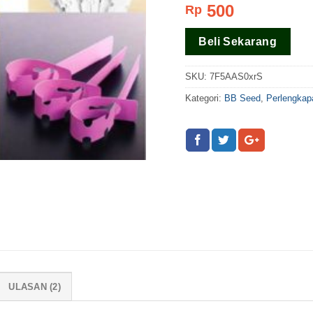
500
Rp
dari 5
berdasar
pada
rating
Beli Sekarang
pelanggan
SKU:
7F5AAS0xrS
Kategori:
BB Seed
,
Perlengkap
ULASAN (2)