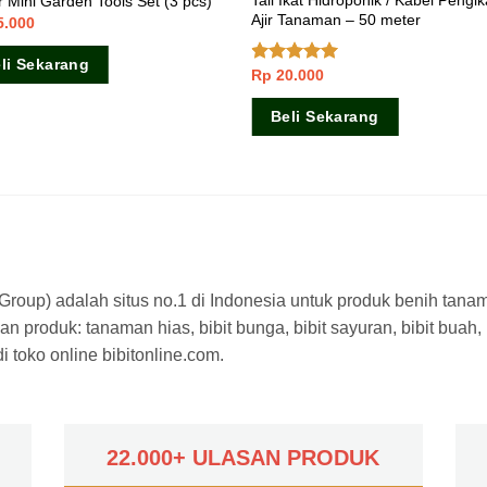
Tali Ikat Hidroponik / Kabel Pengik
 Mini Garden Tools Set (3 pcs)
Ajir Tanaman – 50 meter
5.000
li Sekarang
Rp
20.000
Dinilai
5.00
dari 5
Beli Sekarang
a Group) adalah situs no.1 di Indonesia untuk produk benih tana
n produk: tanaman hias, bibit bunga, bibit sayuran, bibit buah,
 toko online bibitonline.com.
22.000+ ULASAN PRODUK