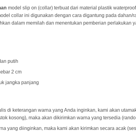
man
model slip on (collar) terbuat dari material plastik waterpro
model collar ini digunakan dengan cara digantung pada dahan/r
kan dalam memilah dan menentukan pemberian perlakukan ya
dan putih
Lebar 2 cm
uk jangka panjang
 tulis di keterangan warna yang Anda inginkan, kami akan utam
(stok kosong), maka akan dikirimkan warna yang tersedia (rando
a yang diinginkan, maka kami akan kirimkan secara acak (sesu