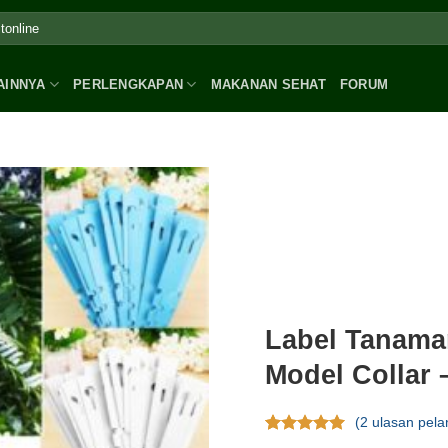
AINNYA
PERLENGKAPAN
MAKANAN SEHAT
FORUM
Label Tanaman
Model Collar
(
2
ulasan pela
Rating
2
5.00