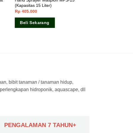
at
Hand Sprayer Maspion MPS-15
(Kapasitas 15 Liter)
Rp
405.000
Beli Sekarang
man, bibit tanaman / tanaman hidup,
 perlengkapan hidroponik, aquascape, dll
PENGALAMAN 7 TAHUN+