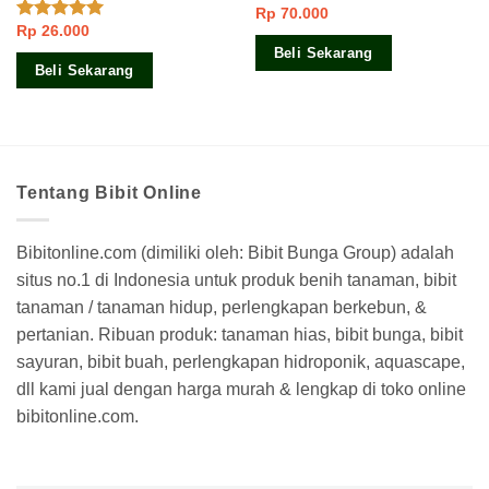
Rp
70.000
Dinilai
Rp
26.000
4.00
dari
Dinilai
5.00
5
dari 5
Beli Sekarang
Beli Sekarang
Tentang Bibit Online
Bibitonline.com (dimiliki oleh: Bibit Bunga Group) adalah
situs no.1 di Indonesia untuk produk benih tanaman, bibit
tanaman / tanaman hidup, perlengkapan berkebun, &
pertanian. Ribuan produk: tanaman hias, bibit bunga, bibit
sayuran, bibit buah, perlengkapan hidroponik, aquascape,
dll kami jual dengan harga murah & lengkap di toko online
bibitonline.com.