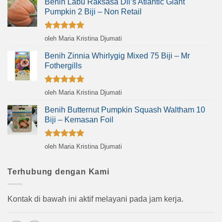
Benih Labu Raksasa Dil’s Atlantic Giant
Pumpkin 2 Biji – Non Retail
Dinilai
5
oleh Maria Kristina Djumati
dari 5
Benih Zinnia Whirlygig Mixed 75 Biji – Mr
Fothergills
Dinilai
5
oleh Maria Kristina Djumati
dari 5
Benih Butternut Pumpkin Squash Waltham 10
Biji – Kemasan Foil
Dinilai
5
oleh Maria Kristina Djumati
dari 5
Terhubung dengan Kami
Kontak di bawah ini aktif melayani pada jam kerja.