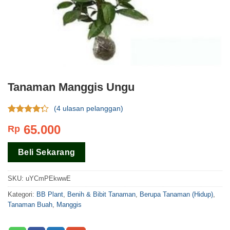
Tanaman Manggis Ungu
(
4
ulasan pelanggan)
Rating
4
65.000
Rp
4.00
dari
5 berdasar
pada
Beli Sekarang
rating
pelanggan
SKU:
uYCmPEkwwE
Kategori:
BB Plant
,
Benih & Bibit Tanaman
,
Berupa Tanaman (Hidup)
,
Tanaman Buah
,
Manggis