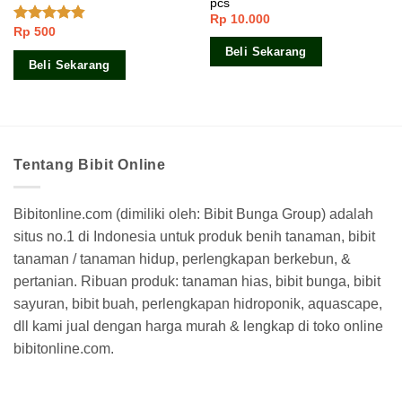
pcs
Rp
10.000
Rp
500
Dinilai
4.50
dari 5
Beli Sekarang
Beli Sekarang
Tentang Bibit Online
Bibitonline.com (dimiliki oleh: Bibit Bunga Group) adalah
situs no.1 di Indonesia untuk produk benih tanaman, bibit
tanaman / tanaman hidup, perlengkapan berkebun, &
pertanian. Ribuan produk: tanaman hias, bibit bunga, bibit
sayuran, bibit buah, perlengkapan hidroponik, aquascape,
dll kami jual dengan harga murah & lengkap di toko online
bibitonline.com.