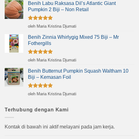
Benih Labu Raksasa Dil’s Atlantic Giant
Pumpkin 2 Biji – Non Retail
Dinilai
5
oleh Maria Kristina Djumati
dari 5
Benih Zinnia Whirlygig Mixed 75 Biji – Mr
Fothergills
Dinilai
5
oleh Maria Kristina Djumati
dari 5
Benih Butternut Pumpkin Squash Waltham 10
Biji – Kemasan Foil
Dinilai
5
oleh Maria Kristina Djumati
dari 5
Terhubung dengan Kami
Kontak di bawah ini aktif melayani pada jam kerja.