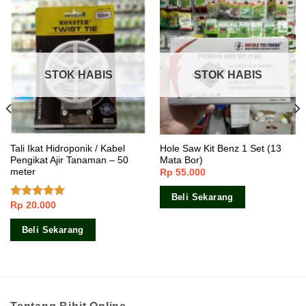
STOK HABIS
STOK HABIS
Tali Ikat Hidroponik / Kabel
Hole Saw Kit Benz 1 Set (13
Pengikat Ajir Tanaman – 50
Mata Bor)
meter
Rp
55.000
Beli Sekarang
Rp
20.000
Dinilai
5.00
dari 5
Beli Sekarang