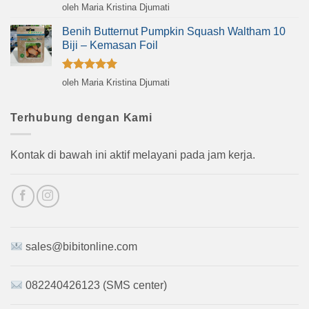
Dinilai
5
oleh Maria Kristina Djumati
dari 5
Benih Butternut Pumpkin Squash Waltham 10
Biji – Kemasan Foil
Dinilai
5
oleh Maria Kristina Djumati
dari 5
Terhubung dengan Kami
Kontak di bawah ini aktif melayani pada jam kerja.
sales@bibitonline.com
082240426123 (SMS center)