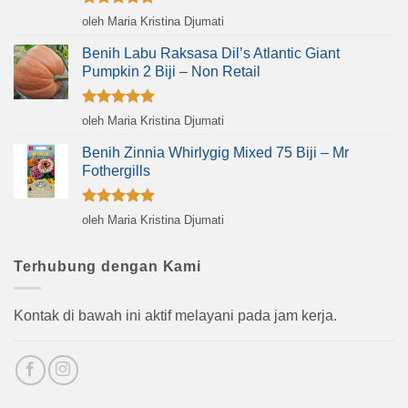
Dinilai
5
oleh Maria Kristina Djumati
dari 5
Benih Labu Raksasa Dil’s Atlantic Giant
Pumpkin 2 Biji – Non Retail
Dinilai
5
oleh Maria Kristina Djumati
dari 5
Benih Zinnia Whirlygig Mixed 75 Biji – Mr
Fothergills
Dinilai
5
oleh Maria Kristina Djumati
dari 5
Terhubung dengan Kami
Kontak di bawah ini aktif melayani pada jam kerja.