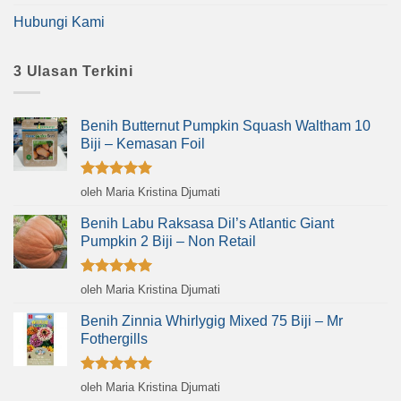
Hubungi Kami
3 Ulasan Terkini
Benih Butternut Pumpkin Squash Waltham 10
Biji – Kemasan Foil
Dinilai
5
oleh Maria Kristina Djumati
dari 5
Benih Labu Raksasa Dil’s Atlantic Giant
Pumpkin 2 Biji – Non Retail
Dinilai
5
oleh Maria Kristina Djumati
dari 5
Benih Zinnia Whirlygig Mixed 75 Biji – Mr
Fothergills
Dinilai
5
oleh Maria Kristina Djumati
dari 5