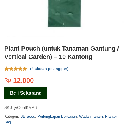
Plant Pouch (untuk Tanaman Gantung /
Vertical Garden) – 10 Kantong
(
4
ulasan pelanggan)
Rating
4
4.75
12.000
Rp
dari 5
berdasar
pada
rating
Beli Sekarang
pelanggan
SKU:
jvC4mfKMVB
Kategori:
BB Seed
,
Perlengkapan Berkebun
,
Wadah Tanam
,
Planter
Bag