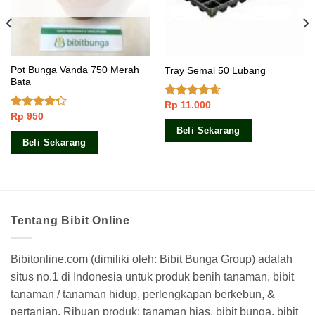
Pot Bunga Vanda 750 Merah
Tray Semai 50 Lubang
Bata
Rp
11.000
Dinilai
Rp
950
4.33
dari
Dinilai
5
4.00
dari
Beli Sekarang
5
Beli Sekarang
Tentang Bibit Online
Bibitonline.com (dimiliki oleh: Bibit Bunga Group) adalah
situs no.1 di Indonesia untuk produk benih tanaman, bibit
tanaman / tanaman hidup, perlengkapan berkebun, &
pertanian. Ribuan produk: tanaman hias, bibit bunga, bibit