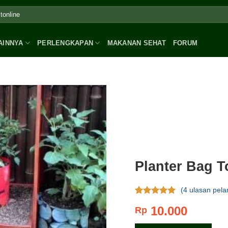
AINNYA
PERLENGKAPAN
MAKANAN SEHAT
FORUM
Planter Bag To
(
4
ulasan pela
Rating
4
4.75
10.000
Rp
dari 5
berdasar
pada
rating