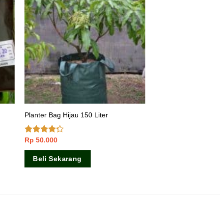
Planter Bag Hijau 150 Liter
Rp
50.000
Dinilai
4.00
dari
5
Beli Sekarang