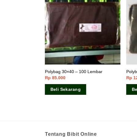
00 Lembar
Polybag 30×40 – 100 Lembar
Poly
Rp
85.000
Rp
1
Beli Sekarang
Be
Tentang Bibit Online