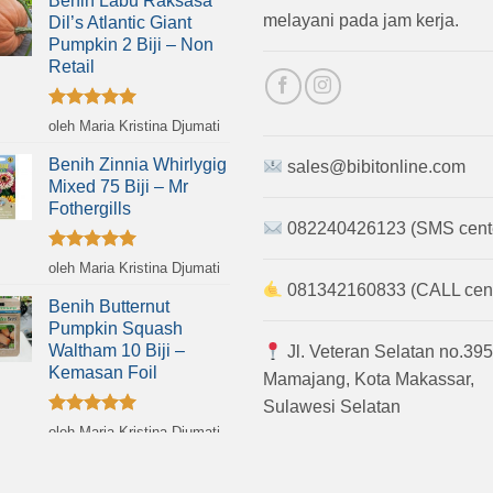
Benih Labu Raksasa
melayani pada jam kerja.
Dil’s Atlantic Giant
Pumpkin 2 Biji – Non
Retail
Dinilai
5
oleh Maria Kristina Djumati
dari 5
Benih Zinnia Whirlygig
sales@bibitonline.com
Mixed 75 Biji – Mr
Fothergills
082240426123 (SMS cent
Dinilai
5
oleh Maria Kristina Djumati
dari 5
081342160833 (CALL cent
Benih Butternut
Pumpkin Squash
Waltham 10 Biji –
Jl. Veteran Selatan no.395
Kemasan Foil
Mamajang, Kota Makassar,
Sulawesi Selatan
Dinilai
5
oleh Maria Kristina Djumati
dari 5