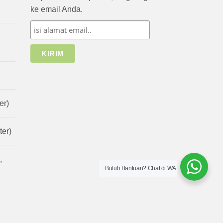
ke email Anda.
er)
er)
,
Butuh Bantuan? Chat di WA