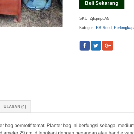
Beli Sekarang
pelanggan
SKU:
ZjlxjmpuA5
Kategori:
BB Seed
,
Perlengkap
ULASAN (4)
er bag bermotif tomat. Planter bag ini berfungsi sebagai mediu
n diameter 29 cm, dilengkapi dengan pegangan atau handle yang 