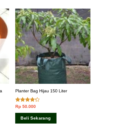
ta
Planter Bag Hijau 150 Liter
Rp
50.000
Dinilai
4.00
dari
5
Beli Sekarang