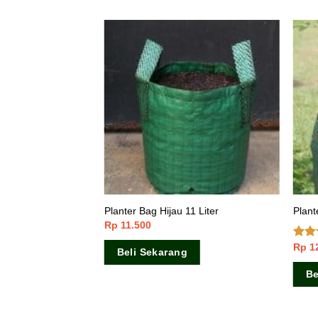
100 Lembar
Planter Bag Hijau 11 Liter
Plant
Rp
11.500
Rp
1
Dini
Beli Sekarang
dari 
Be