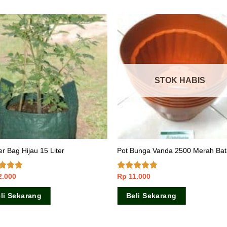
STOK HABIS
er Bag Hijau 15 Liter
Pot Bunga Vanda 2500 Merah Ba
2.000
Rp
11.000
lai
4.83
Dinilai
5.00
5
dari 5
li Sekarang
Beli Sekarang