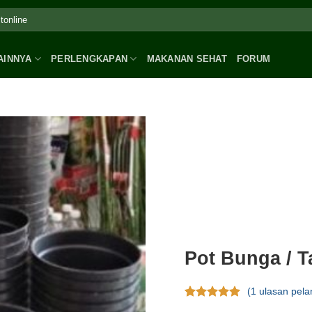
AINNYA
PERLENGKAPAN
MAKANAN SEHAT
FORUM
Pot Bunga / 
(
1
ulasan pela
Rating
1
5.00