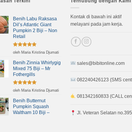
lasan Terkini
Terhubung dengan Kami
Kontak di bawah ini aktif
Benih Labu Raksasa
melayani pada jam kerja.
Dil’s Atlantic Giant
Pumpkin 2 Biji – Non
Retail
Dinilai
5
oleh Maria Kristina Djumati
dari 5
Benih Zinnia Whirlygig
sales@bibitonline.com
Mixed 75 Biji – Mr
Fothergills
082240426123 (SMS cent
Dinilai
5
oleh Maria Kristina Djumati
dari 5
081342160833 (CALL cent
Benih Butternut
Pumpkin Squash
Waltham 10 Biji –
Jl. Veteran Selatan no.395
Kemasan Foil
Mamajang, Kota Makassar,
Sulawesi Selatan