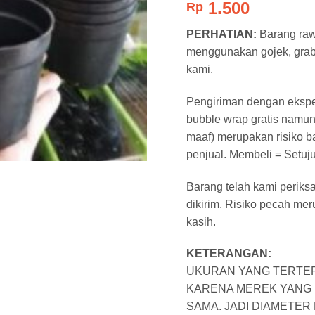
1.500
Rp
dari 5
berdasar
pada
rating
PERHATIAN:
Barang raw
pelanggan
menggunakan gojek, grab, 
kami.
Pengiriman dengan eksped
bubble wrap gratis namun
maaf) merupakan risiko b
penjual. Membeli = Setuju
Barang telah kami periks
dikirim. Risiko pecah me
kasih.
KETERANGAN:
UKURAN YANG TERTER
KARENA MEREK YANG 
SAMA. JADI DIAMETE