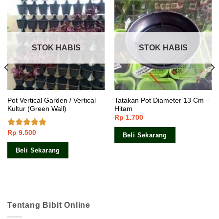
STOK HABIS
STOK HABIS
Pot Vertical Garden / Vertical
Tatakan Pot Diameter 13 Cm –
Kultur (Green Wall)
Hitam
Rp
1.700
Rp
9.500
Dinilai
5.00
Beli Sekarang
dari 5
Beli Sekarang
Tentang Bibit Online