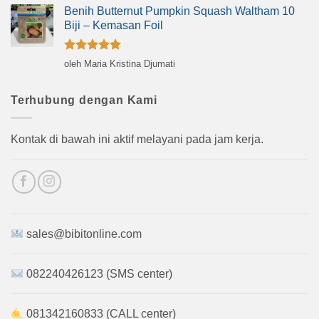
Benih Butternut Pumpkin Squash Waltham 10
Biji – Kemasan Foil
Dinilai
5
oleh Maria Kristina Djumati
dari 5
Terhubung dengan Kami
Kontak di bawah ini aktif melayani pada jam kerja.
sales@bibitonline.com
082240426123 (SMS center)
081342160833 (CALL center)