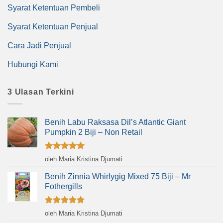
Syarat Ketentuan Pembeli
Syarat Ketentuan Penjual
Cara Jadi Penjual
Hubungi Kami
3 Ulasan Terkini
Benih Labu Raksasa Dil’s Atlantic Giant
Pumpkin 2 Biji – Non Retail
Dinilai
5
oleh Maria Kristina Djumati
dari 5
Benih Zinnia Whirlygig Mixed 75 Biji – Mr
Fothergills
Dinilai
5
oleh Maria Kristina Djumati
dari 5